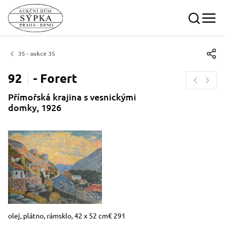
35 - aukce 35
92
-
Forert
Přímořská krajina s vesnickými
domky, 1926
Rozměry
Stručný popis předmětu
olej, plátno, rámsklo, 42 x 52 cm€ 291