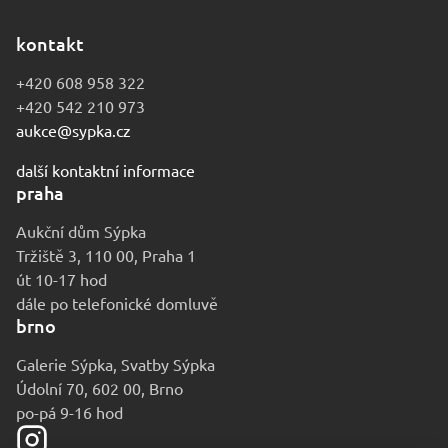
kontakt
+420 608 958 322
+420 542 210 973
aukce@sypka.cz
další kontaktní informace
praha
Aukční dům Sýpka
Tržiště 3, 110 00, Praha 1
út 10-17 hod
dále po telefonické domluvě
brno
Galerie Sýpka, Svatby Sýpka
Údolní 70, 602 00, Brno
po-pá 9-16 hod