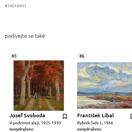
#14016901
podívejte se také
85
86
Josef Svoboda
František Líbal
V podzimní aleji, 1925-1930
Rybník Svět I., 1966
nevydraženo
nevydraženo