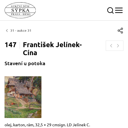
31 - aukce 31
147
František
Jelínek-
Cína
Stavení u potoka
Rozměry
Stručný popis předmětu
olej, karton, rám, 32,5 × 29 cmsign. LD Jelínek C.