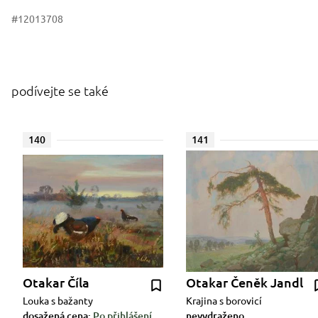
#12013708
podívejte se také
140
141
Otakar Číla
Otakar Čeněk Jandl
Louka s bažanty
Krajina s borovicí
dosažená cena:
Po přihlášení
nevydraženo