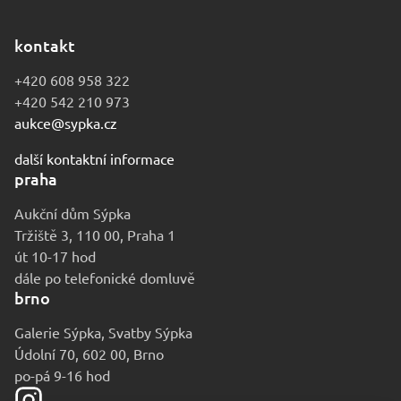
kontakt
+420 608 958 322
+420 542 210 973
aukce@sypka.cz
další kontaktní informace
praha
Aukční dům Sýpka
Tržiště 3, 110 00, Praha 1
út 10-17 hod
dále po telefonické domluvě
brno
Galerie Sýpka, Svatby Sýpka
Údolní 70, 602 00, Brno
po-pá 9-16 hod