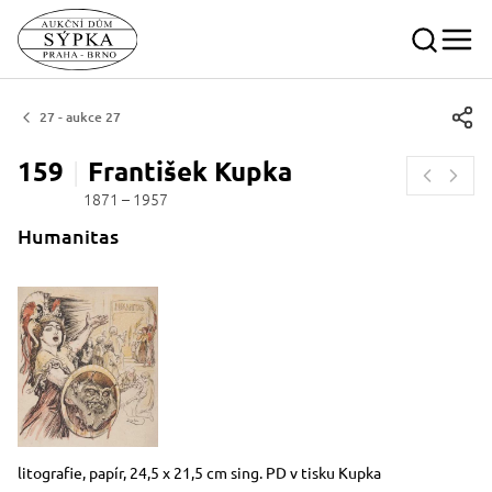
27 - aukce 27
159
František
Kupka
1871 – 1957
Humanitas
Rozměry
Stručný popis předmětu
litografie, papír, 24,5 x 21,5 cm sing. PD v tisku Kupka