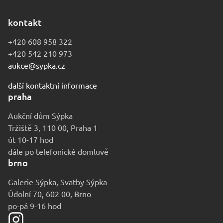
kontakt
+420 608 958 322
+420 542 210 973
aukce@sypka.cz
další kontaktní informace
praha
Aukční dům Sýpka
Tržiště 3, 110 00, Praha 1
út 10-17 hod
dále po telefonické domluvě
brno
Galerie Sýpka, Svatby Sýpka
Údolní 70, 602 00, Brno
po-pá 9-16 hod