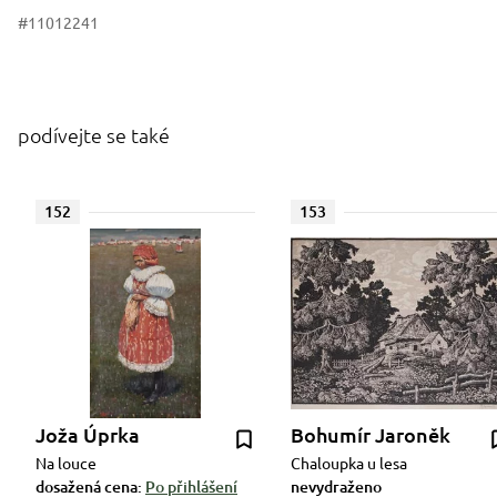
#11012241
podívejte se také
152
153
Joža Úprka
Bohumír Jaroněk
Na louce
Chaloupka u lesa
dosažená cena:
Po přihlášení
nevydraženo