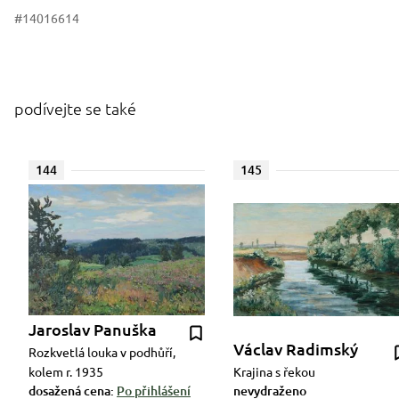
#14016614
podívejte se také
144
145
Jaroslav Panuška
Václav Radimský
Rozkvetlá louka v podhůří,
kolem r. 1935
Krajina s řekou
dosažená cena:
Po přihlášení
nevydraženo