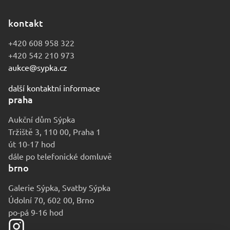
kontakt
+420 608 958 322
+420 542 210 973
aukce@sypka.cz
další kontaktní informace
praha
Aukční dům Sýpka
Tržiště 3, 110 00, Praha 1
út 10-17 hod
dále po telefonické domluvě
brno
Galerie Sýpka, Svatby Sýpka
Údolní 70, 602 00, Brno
po-pá 9-16 hod