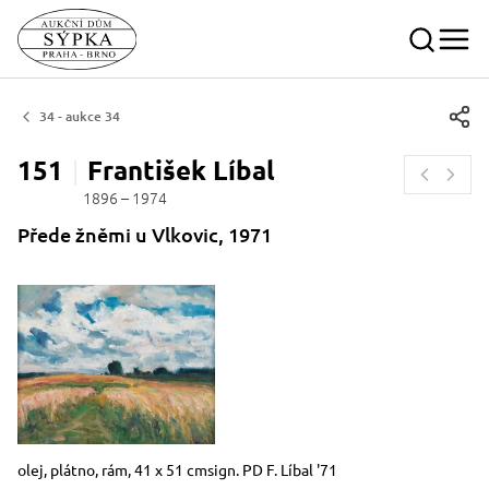
34 - aukce 34
151
František
Líbal
1896 – 1974
Přede žněmi u Vlkovic, 1971
Rozměry
Stručný popis předmětu
olej, plátno, rám, 41 x 51 cmsign. PD F. Líbal '71