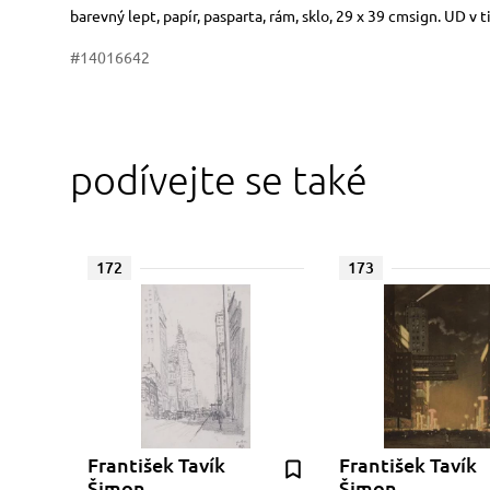
Rozměry
Stručný popis předmětu
barevný lept, papír, pasparta, rám, sklo, 29 x 39 cmsign. UD v
#14016642
podívejte se také
172
173
František Tavík
František Tavík
Šimon
Šimon