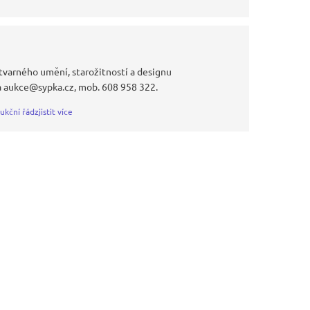
tvarného umění, starožitností a designu
a aukce@sypka.cz, mob. 608 958 322.
ukční řád
zjistit více