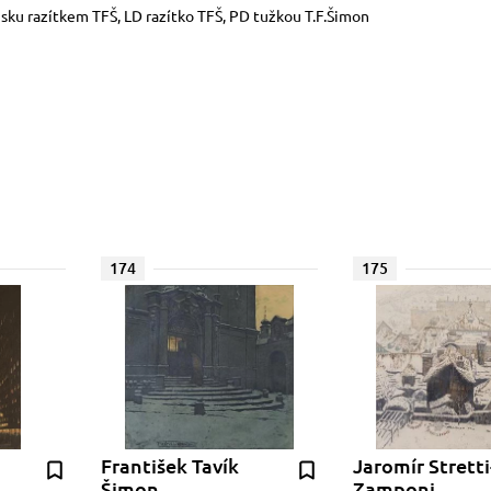
 tisku razítkem TFŠ, LD razítko TFŠ, PD tužkou T.F.Šimon
174
175
František Tavík
Jaromír Stretti
Šimon
Zamponi