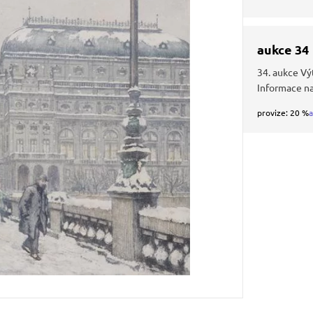
aukce 34
34. aukce Vý
Informace n
provize: 20 %
a