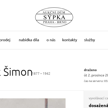
 prodej
nabídka díla
o nás
kontakty
služby
k
Šimon
draženo
1877 – 1942
út 2. prosince 2
čas na serveru:
05
vyvolávací c
dosažená