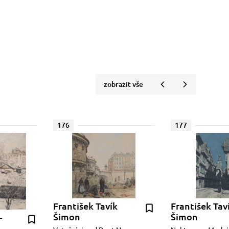
zobrazit vše
176
177
František Tavík
František Tav
Šimon
Šimon
-