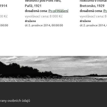
Vetešníci pod Pont Neu,
Nokturno v Morlai
 1914
Paříž, 1921
Bretonsko, 1929
dosažená cena:
Po přihlášení
dosažená cena:
Po
00 Kč
vyvolávací cena:
8 000 Kč
vyvolávací cena:
8
draženo
draženo
0:00:00
út 2. prosince 2014, 00:00:00
út 2. prosince 2014,
rany osobních údajů