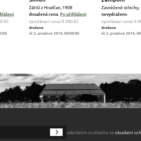
Zátiší z Hradčan, 1908
Zasněžené střechy,
hlášení
dosažená cena:
Po přihlášení
nevydraženo
00 Kč
vyvolávací cena:
8 000 Kč
vyvolávací cena:
6 0
draženo
draženo
0:00
út 2. prosince 2014, 00:00:00
út 2. prosince 2014, 0
odesláním souhlasíte se
zásadami och