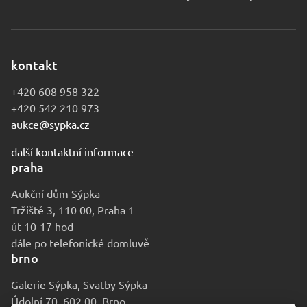
kontakt
+420 608 958 322
+420 542 210 973
aukce@sypka.cz
další kontaktní informace
praha
Aukční dům Sýpka
Tržiště 3, 110 00, Praha 1
út 10-17 hod
dále po telefonické domluvě
brno
Galerie Sýpka, Svatby Sýpka
Údolní 70, 602 00, Brno