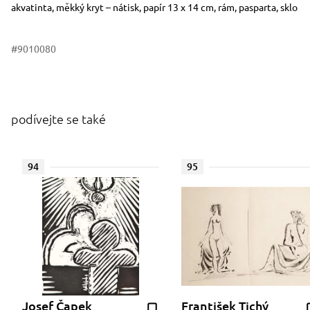
Rozměry
Stručný popis předmětu
akvatinta, měkký kryt – nátisk, papír 13 x 14 cm, rám, pasparta, sklo
#9010080
podívejte se také
94
95
Josef Čapek
František Tichý