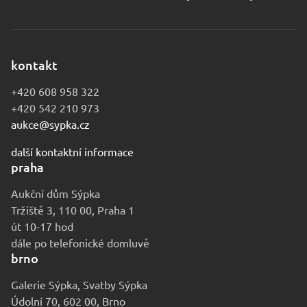
kontakt
+420 608 958 322
+420 542 210 973
aukce@sypka.cz
další kontaktní informace
praha
Aukční dům Sýpka
Tržiště 3, 110 00, Praha 1
út 10-17 hod
dále po telefonické domluvě
brno
Galerie Sýpka, Svatby Sýpka
Údolní 70, 602 00, Brno