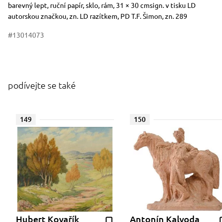
Rozměry
Stručný popis předmětu
barevný lept, ruční papír, sklo, rám, 31 × 30 cmsign. v tisku LD
autorskou značkou, zn. LD razítkem, PD T.F. Šimon, zn. 289
#13014073
podívejte se také
149
150
Hubert Kovařík
Antonín Kalvoda