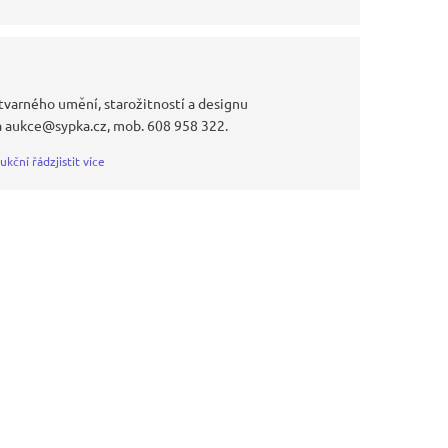
tvarného umění, starožitností a designu
a aukce@sypka.cz, mob. 608 958 322.
ukční řád
zjistit více