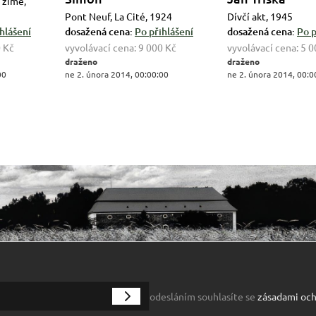
 zimě,
Pont Neuf, La Cité, 1924
Dívčí akt, 1945
hlášení
dosažená cena:
Po přihlášení
dosažená cena:
Po p
 Kč
vyvolávací cena:
9 000 Kč
vyvolávací cena:
5 0
draženo
draženo
00
ne 2. února 2014, 00:00:00
ne 2. února 2014, 00:0
odesláním souhlasíte se
zásadami och