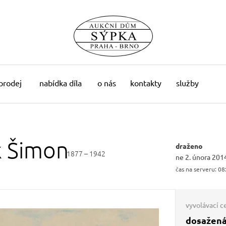
 prodej
nabídka díla
o nás
kontakty
služby
k
Šimon
draženo
1877 – 1942
ne 2. února 201
čas na serveru:
08
vyvolávací c
dosažená