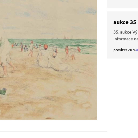
aukce 35
35. aukce Vý
Informace n
provize: 20 %
a