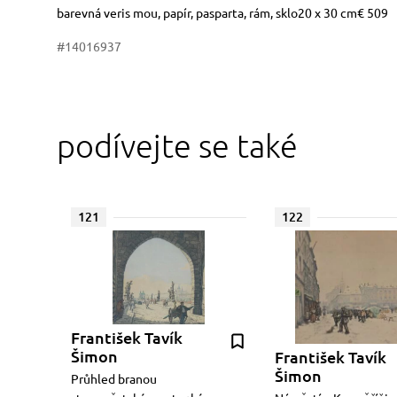
Rozměry
Stručný popis předmětu
barevná veris mou, papír, pasparta, rám, sklo20 x 30 cm€ 509
#14016937
podívejte se také
121
122
František Tavík
Šimon
František Tavík
Šimon
Průhled branou