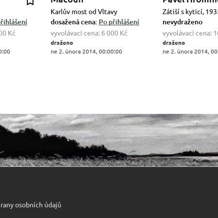
Karlův most od Vltavy
Zátiší s kyticí, 19
řihlášení
dosažená cena:
Po přihlášení
nevydraženo
00 Kč
vyvolávací cena:
6 000 Kč
vyvolávací cena:
1
draženo
draženo
0:00
ne 2. února 2014, 00:00:00
ne 2. února 2014, 00
rany osobních údajů