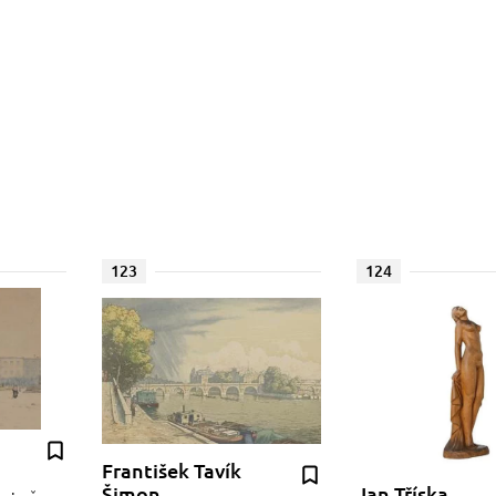
123
124
František Tavík
Šimon
Jan Tříska