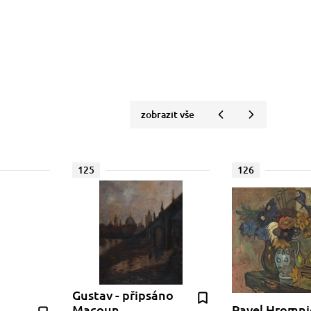
zobrazit vše
125
126
Gustav - připsáno
Macoun
Pavel Hromni