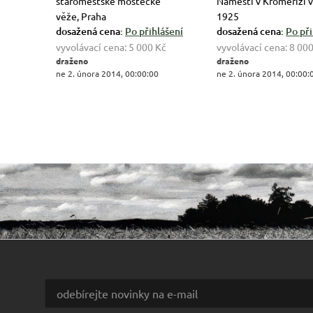
staroměstské mostecké
Náměstí v Kroměříži v
věže, Praha
1925
dosažená cena:
Po přihlášení
dosažená cena:
Po při
vyvolávací cena:
5 000 Kč
vyvolávací cena:
8 000
draženo
draženo
ne 2. února 2014, 00:00:00
ne 2. února 2014, 00:00: