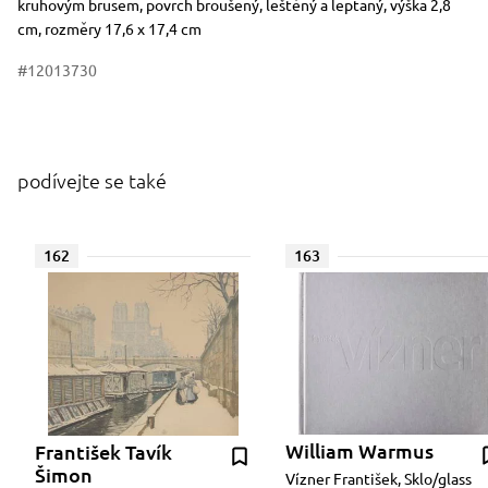
kruhovým brusem, povrch broušený, leštěný a leptaný, výška 2,8
cm, rozměry 17,6 x 17,4 cm
#12013730
podívejte se také
162
163
William Warmus
František Tavík
Šimon
Vízner František, Sklo/glass