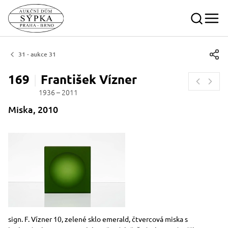
31 - aukce 31
169
František
Vízner
1936 – 2011
Miska, 2010
Rozměry
Stručný popis předmětu
sign. F. Vízner 10, zelené sklo emerald, čtvercová miska s