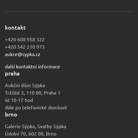
kontakt
+420 608 958 322
+420 542 210 973
aukce@sypka.cz
další kontaktní informace
praha
Aukční dům Sýpka
Tržiště 3, 110 00, Praha 1
út 10-17 hod
dále po telefonické domluvě
brno
Galerie Sýpka, Svatby Sýpka
Údolní 70, 602 00, Brno