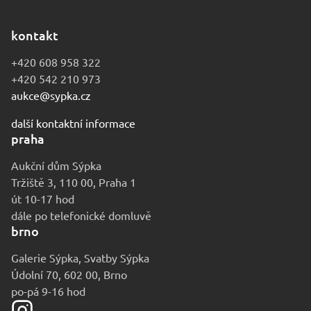
kontakt
+420 608 958 322
+420 542 210 973
aukce@sypka.cz
další kontaktní informace
praha
Aukční dům Sýpka
Tržiště 3, 110 00, Praha 1
út 10-17 hod
dále po telefonické domluvě
brno
Galerie Sýpka, Svatby Sýpka
Údolní 70, 602 00, Brno
po-pá 9-16 hod