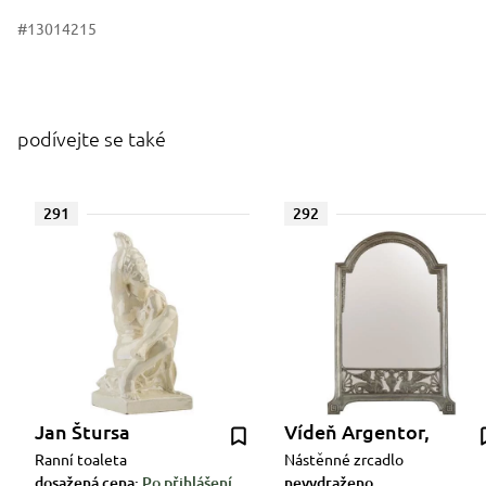
#13014215
podívejte se také
291
292
Jan Štursa
Vídeň Argentor,
Ranní toaleta
Nástěnné zrcadlo
dosažená cena:
Po přihlášení
nevydraženo