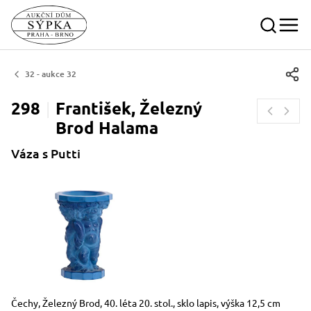
32 - aukce 32
298
František, Železný
Brod
Halama
Váza s Putti
Rozměry
Stručný popis předmětu
Čechy, Železný Brod, 40. léta 20. stol., sklo lapis, výška 12,5 cm