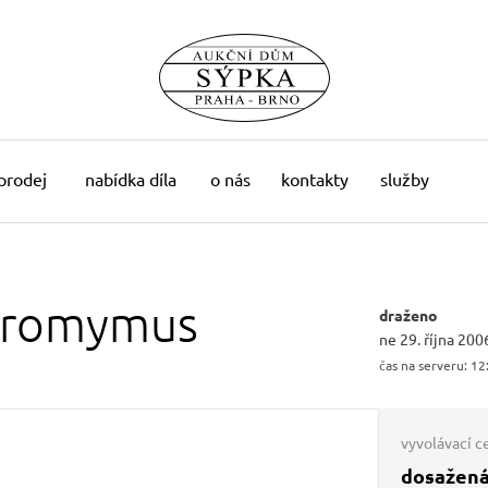
 prodej
nabídka díla
o nás
kontakty
služby
eromymus
draženo
ne 29. října 200
čas na serveru:
12
vyvolávací c
dosažená