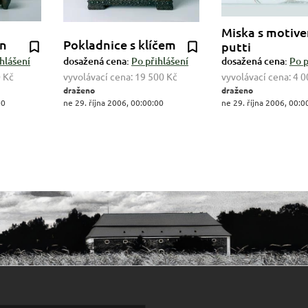
Miska s motiv
en
Pokladnice s klíčem
putti
hlášení
dosažená cena:
Po přihlášení
dosažená cena:
Po p
 Kč
vyvolávací cena:
19 500 Kč
vyvolávací cena:
4 0
draženo
draženo
00
ne 29. října 2006, 00:00:00
ne 29. října 2006, 00:0