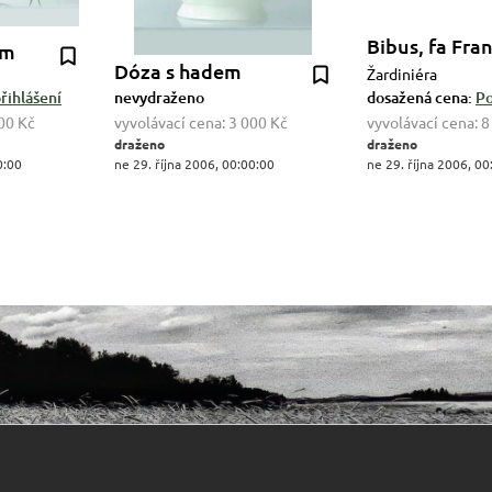
Bibus, fa Fra
em
Dóza s hadem
Žardiniéra
řihlášení
nevydraženo
dosažená cena:
Po
00 Kč
vyvolávací cena:
3 000 Kč
vyvolávací cena:
8
draženo
draženo
0:00
ne 29. října 2006, 00:00:00
ne 29. října 2006, 00