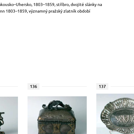
Rakousko–Uhersko, 1803–1859, stříbro, dvojité slánky na
nn 1803–1859, významný pražský zlatník období
136
137