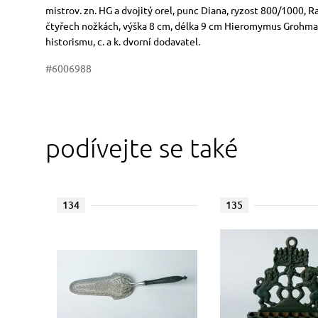
Rozměry
Stručný popis předmětu
mistrov. zn. HG a dvojitý orel, punc Diana, ryzost 800/1000, 
čtyřech nožkách, výška 8 cm, délka 9 cm Hieromymus Grohma
historismu, c. a k. dvorní dodavatel.
#6006988
podívejte se také
134
135