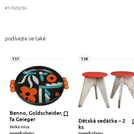
#17020236
podívejte se také
137
138
Benno, Goldscheider,
fa Geieger
Dětská sedátka – 2
ks
Velká mísa
nevydraženo
nevydraženo