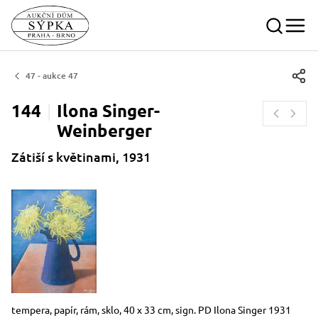
47 - aukce 47
144
Ilona
Singer-
Weinberger
Zátiší s květinami, 1931
Rozměry
Stručný popis předmětu
tempera, papír, rám, sklo, 40 x 33 cm, sign. PD Ilona Singer 1931