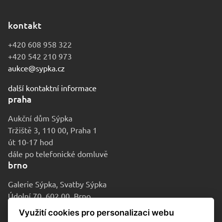
kontakt
+420 608 958 322
+420 542 210 973
aukce@sypka.cz
další kontaktní informace
praha
Aukční dům Sýpka
Tržiště 3, 110 00, Praha 1
út 10-17 hod
dále po telefonické domluvě
brno
Galerie Sýpka, Svatby Sýpka
Údolní 70, 602 00, Brno
po-pá 9-16 hod
Využití cookies pro personalizaci webu