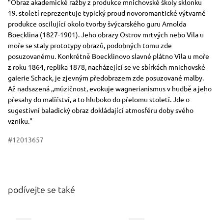
"Obraz akademické ražby z produkce mnichovské školy sklonku
19. století reprezentuje typický proud novoromantické výtvarné
produkce oscilující okolo tvorby švýcarského guru Arnolda
Boecklina (1827-1901). Jeho obrazy Ostrov mrtvých nebo Vila u
moře se staly prototypy obrazů, podobných tomu zde
posuzovanému. Konkrétně Boecklinovo slavné plátno Vila u moře
z roku 1864, replika 1878, nacházející se ve sbírkách mnichovské
gaIerie Schack, je zjevným předobrazem zde posuzované malby.
Až nadsazená ,,múzičnost, evokuje wagnerianismus v hudbě a jeho
přesahy do malířství, a to hIuboko do přelomu století. Jde o
sugestivní baladický obraz dokládající atmosféru doby svého
vzniku."
#12013657
podívejte se také