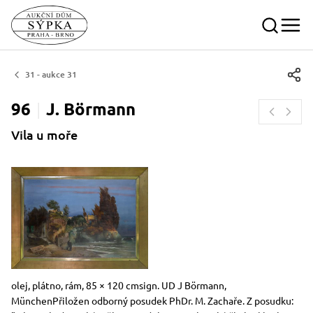
31 - aukce 31
96
J.
Börmann
Vila u moře
Rozměry
Stručný popis předmětu
olej, plátno, rám, 85 × 120 cmsign. UD J Börmann,
MünchenPřiložen odborný posudek PhDr. M. Zachaře. Z posudku: