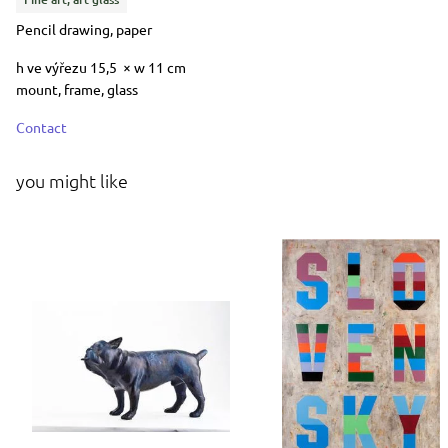
Technique
Pencil drawing, paper
Dimensions
h ve výřezu 15,5 × w 11 cm
Short item description
mount, frame, glass
Contact
you might like