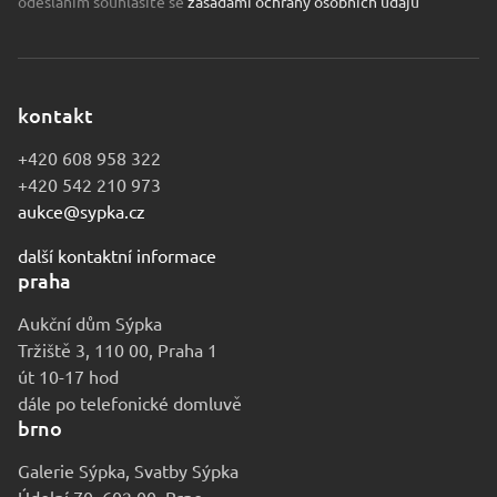
odesláním souhlasíte se
zásadami ochrany osobních údajů
kontakt
+420 608 958 322
+420 542 210 973
aukce@sypka.cz
další kontaktní informace
praha
Aukční dům Sýpka
Tržiště 3, 110 00, Praha 1
út 10-17 hod
dále po telefonické domluvě
brno
Galerie Sýpka, Svatby Sýpka