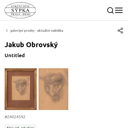
galerijní prodej - aktuální nabídka
Jakub
Obrovský
Untitled
#24024592
Categories
Fine art, art glass