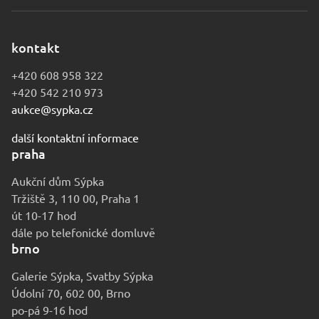
kontakt
+420 608 958 322
+420 542 210 973
aukce@sypka.cz
další kontaktní informace
praha
Aukční dům Sýpka
Tržiště 3, 110 00, Praha 1
út 10-17 hod
dále po telefonické domluvě
brno
Galerie Sýpka, Svatby Sýpka
Údolní 70, 602 00, Brno
po-pá 9-16 hod