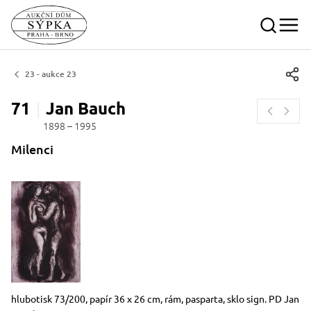
23 - aukce 23
71
Jan
Bauch
1898 – 1995
Milenci
Rozměry
Stručný popis předmětu
hlubotisk 73/200, papír 36 x 26 cm, rám, pasparta, sklo sign. PD Jan