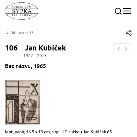
38 - aukce 38
106
Jan
Kubíček
1927 – 2013
Bez názvu, 1965
Rozměry
Stručný popis předmětu
lept, papír, 16.5 x 13 cm, sign. UD tužkou Jan Kubíček 65