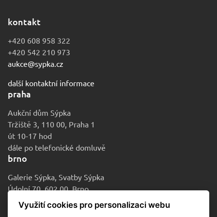
kontakt
+420 608 958 322
+420 542 210 973
aukce@sypka.cz
další kontaktní informace
praha
Aukční dům Sýpka
Tržiště 3, 110 00, Praha 1
út 10-17 hod
dále po telefonické domluvě
brno
Galerie Sýpka, Svatby Sýpka
Údolní 70, 602 00, Brno
po-pá 9-16 hod
Využití cookies pro personalizaci webu