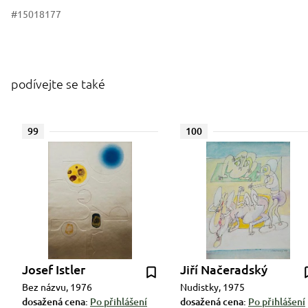
#15018177
podívejte se také
99
100
Josef Istler
Jiří Načeradský
Bez názvu, 1976
Nudistky, 1975
dosažená cena:
Po přihlášení
dosažená cena:
Po přihlášení