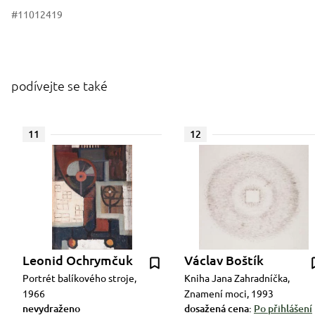
#11012419
podívejte se také
11
12
Leonid Ochrymčuk
Václav Boštík
Portrét balíkového stroje,
Kniha Jana Zahradníčka,
1966
Znamení moci, 1993
nevydraženo
dosažená cena:
Po přihlášení