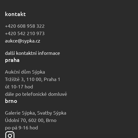
kontakt
+420 608 958 322
+420 542 210 973
aukce@sypka.cz
další kontaktní informace
praha
Aukční dům Sýpka
Tržiště 3, 110 00, Praha 1
út 10-17 hod
dále po telefonické domluvě
brno
Galerie Sýpka, Svatby Sýpka
Údolní 70, 602 00, Brno
po-pá 9-16 hod