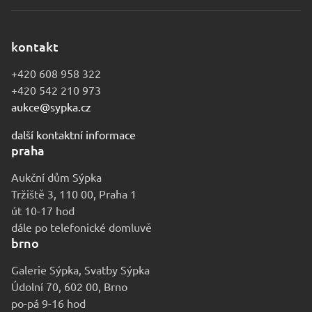
kontakt
+420 608 958 322
+420 542 210 973
aukce@sypka.cz
další kontaktní informace
praha
Aukční dům Sýpka
Tržiště 3, 110 00, Praha 1
út 10-17 hod
dále po telefonické domluvě
brno
Galerie Sýpka, Svatby Sýpka
Údolní 70, 602 00, Brno
po-pá 9-16 hod