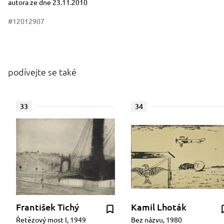
autora ze dne 23.11.2010
#12012907
podívejte se také
33
34
František Tichý
Kamil Lhoták
Řetězový most I, 1949
Bez názvu, 1980