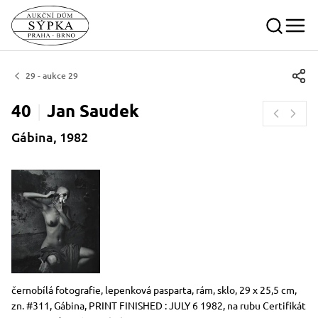
29 - aukce 29
40
Jan
Saudek
Gábina, 1982
Rozměry
Stručný popis předmětu
černobílá fotografie, lepenková pasparta, rám, sklo, 29 x 25,5 cm,
zn. #311, Gábina, PRINT FINISHED : JULY 6 1982, na rubu Certifikát