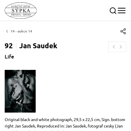
14 - aukce 14
92
Jan
Saudek
Life
Dimensions
Short item description
Original black and white photograph, 29,5 x 22,5 cm, Sign. bottom
right Jan Saudek, Reproduced in: Jan Saudek, fotograf cesky (Jan