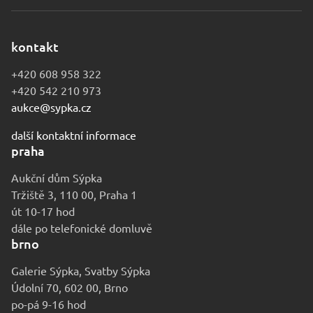
kontakt
+420 608 958 322
+420 542 210 973
aukce@sypka.cz
další kontaktní informace
praha
Aukční dům Sýpka
Tržiště 3, 110 00, Praha 1
út 10-17 hod
dále po telefonické domluvě
brno
Galerie Sýpka, Svatby Sýpka
Údolní 70, 602 00, Brno
po-pá 9-16 hod