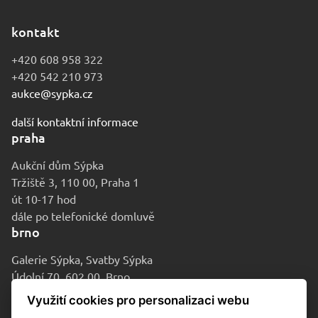
kontakt
+420 608 958 322
+420 542 210 973
aukce@sypka.cz
další kontaktní informace
praha
Aukční dům Sýpka
Tržiště 3, 110 00, Praha 1
út 10-17 hod
dále po telefonické domluvě
brno
Galerie Sýpka, Svatby Sýpka
Údolní 70, 602 00, Brno
po-pá 9-16 hod
Využití cookies pro personalizaci webu