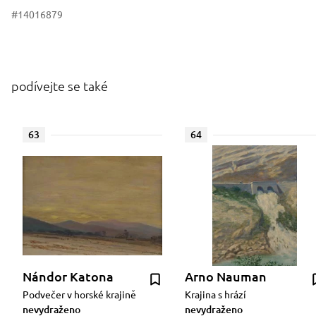
#14016879
podívejte se také
63
64
Nándor Katona
Arno Nauman
Podvečer v horské krajině
Krajina s hrází
nevydraženo
nevydraženo