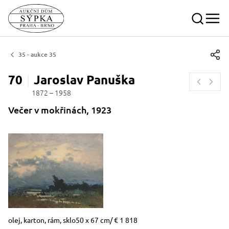
35 - aukce 35
70
Jaroslav
Panuška
1872 – 1958
Večer v mokřinách, 1923
Rozměry
Stručný popis předmětu
olej, karton, rám, sklo50 x 67 cm/ € 1 818