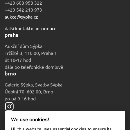
+420 608 958 322
+420 542 210 973
aukce@sypka.cz
další kontaktní informace
praha
Aukční dům Sýpka
Tržiště 3, 110 00, Praha 1
út 10-17 hod
dále po telefonické domluvě
brno
Galerie Sýpka, Svatby Sýpka
Údolní 70, 602 00, Brno
po-pá 9-16 hod
We use cookies!
Hi, this website uses essential cookies to ensure its