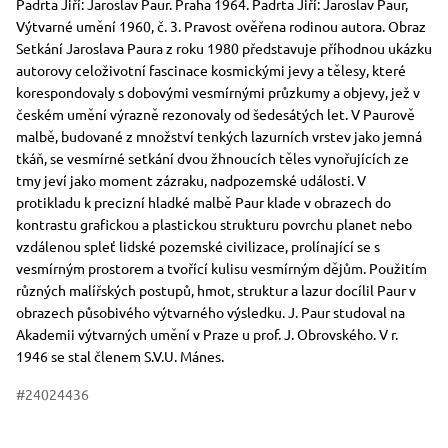
Padrta Jiří: Jaroslav Paur. Praha 1964. Padrta Jiří: Jaroslav Paur,
Výtvarné umění 1960, č. 3. Pravost ověřena rodinou autora. Obraz
Setkání Jaroslava Paura z roku 1980 představuje příhodnou ukázku
autorovy celoživotní fascinace kosmickými jevy a tělesy, které
korespondovaly s dobovými vesmírnými průzkumy a objevy, jež v
českém umění výrazně rezonovaly od šedesátých let. V Paurově
malbě, budované z množství tenkých lazurních vrstev jako jemná
tkáň, se vesmírné setkání dvou žhnoucích těles vynořujících ze
tmy jeví jako moment zázraku, nadpozemské události. V
protikladu k precizní hladké malbě Paur klade v obrazech do
kontrastu grafickou a plastickou strukturu povrchu planet nebo
vzdálenou spleť lidské pozemské civilizace, prolínající se s
vesmírným prostorem a tvořící kulisu vesmírným dějům. Použitím
různých malířských postupů, hmot, struktur a lazur docílil Paur v
obrazech působivého výtvarného výsledku. J. Paur studoval na
Akademii výtvarných umění v Praze u prof. J. Obrovského. V r.
1946 se stal členem S.V.U. Mánes.
#24024436