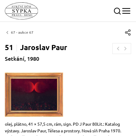
67 - aukce 67
51
Jaroslav
Paur
Setkání, 1980
Rozměry
Stručný popis předmětu
olej, plátno, 41 × 57,5 cm, rám, sign. PD J Paur 80Lit.: Katalog
výstavy. Jaroslav Paur, Tělesa a prostory. Nová síň Praha 1970.