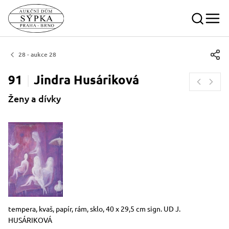
28 - aukce 28
91
Jindra
Husáriková
Ženy a dívky
Rozměry
Stručný popis předmětu
tempera, kvaš, papír, rám, sklo, 40 x 29,5 cm sign. UD J.
HUSÁRIKOVÁ