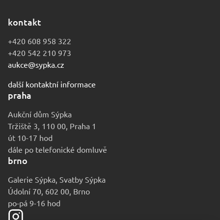
kontakt
+420 608 958 322
+420 542 210 973
aukce@sypka.cz
další kontaktní informace
praha
Aukční dům Sýpka
Tržiště 3, 110 00, Praha 1
út 10-17 hod
dále po telefonické domluvě
brno
Galerie Sýpka, Svatby Sýpka
Údolní 70, 602 00, Brno
po-pá 9-16 hod