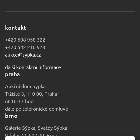
kontakt
+420 608 958 322
+420 542 210 973
aukce@sypka.cz
další kontaktní informace
praha
Aukční dům Sýpka
Tržiště 3, 110 00, Praha 1
út 10-17 hod
dále po telefonické domluvě
brno
Galerie Sýpka, Svatby Sýpka
Údolní 70, 602 00, Brno