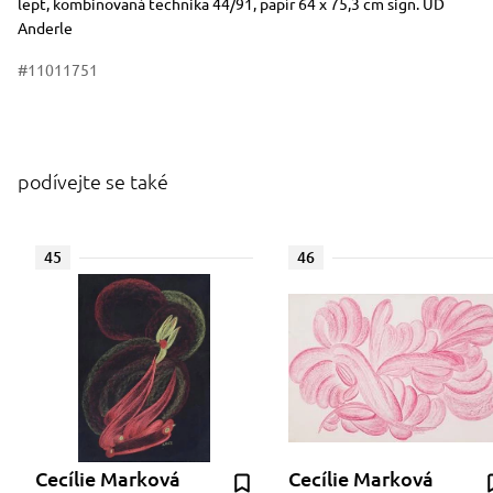
Rozměry
Stručný popis předmětu
lept, kombinovaná technika 44/91, papír 64 x 75,3 cm sign. UD
Anderle
#11011751
podívejte se také
45
46
Cecílie Marková
Cecílie Marková