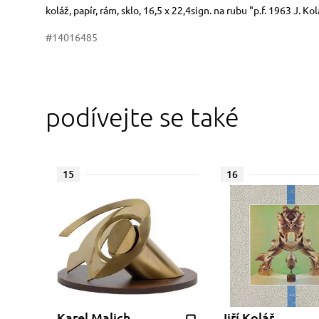
Rozměry
Stručný popis předmětu
koláž, papír, rám, sklo, 16,5 x 22,4sign. na rubu "p.f. 1963 J. Kol
#14016485
podívejte se také
15
16
Karel Malich
Jiří Kolář