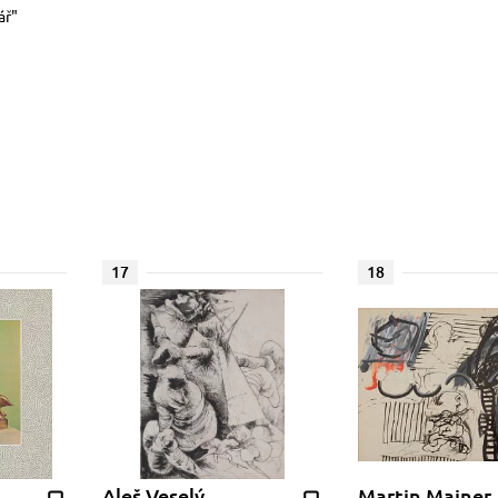
ář"
17
18
Aleš Veselý
Martin Mainer