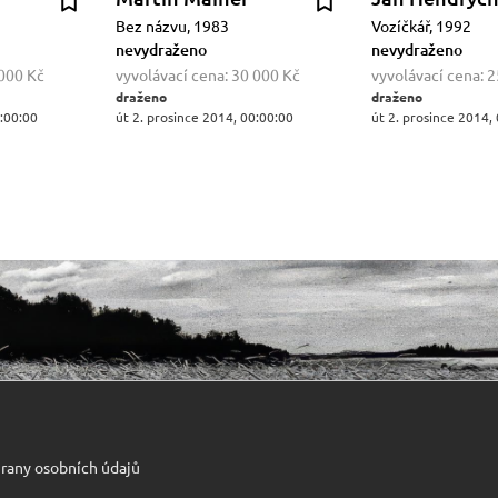
Bez názvu, 1983
Vozíčkář, 1992
nevydraženo
nevydraženo
000 Kč
vyvolávací cena:
30 000 Kč
vyvolávací cena:
2
draženo
draženo
0:00:00
út 2. prosince 2014, 00:00:00
út 2. prosince 2014,
rany osobních údajů