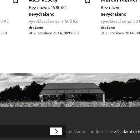
Bez názvu, 1980/81
Bez názvu
nevydraženo
nevydraženo
00 Kč
vyvolávací cena:
7 500 Kč
vyvolávací cena:
30 
draženo
draženo
0:00
út 2. prosince 2014, 00:00:00
út 2. prosince 2014, 0
odesláním souhlasíte se
zásadami och