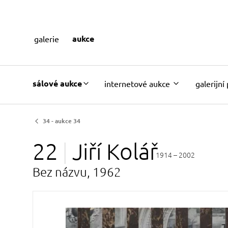
aukce
galerie
sálové aukce
internetové aukce
galerijní
34 - aukce 34
22
Jiří
Kolář
1914 – 2002
Bez názvu, 1962