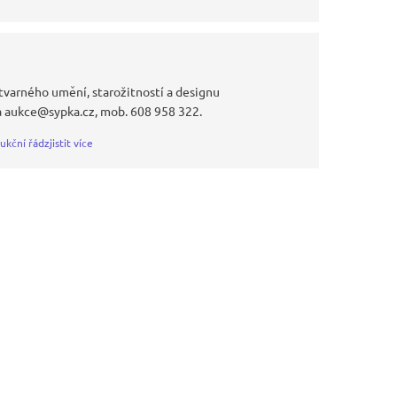
tvarného umění, starožitností a designu
a aukce@sypka.cz, mob. 608 958 322.
ukční řád
zjistit více