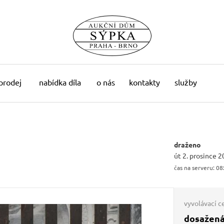
 prodej
nabídka díla
o nás
kontakty
služby
draženo
út 2. prosince 2
čas na serveru:
08
vyvolávací c
dosažená