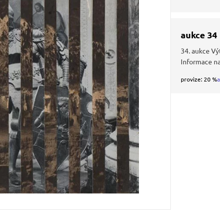
aukce 34
34. aukce Vý
Informace n
provize: 20 %
a