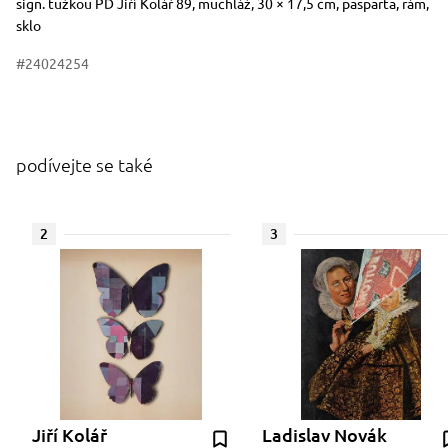
Rozměry
Stručný popis předmětu
sign. tužkou PD Jiří Kolář 89, muchláž, 30 × 17,5 cm, pasparta, rám,
sklo
#24024254
podívejte se také
2
3
Jiří Kolář
Ladislav Novák