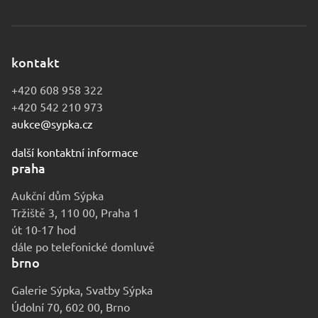
kontakt
+420 608 958 322
+420 542 210 973
aukce@sypka.cz
další kontaktní informace
praha
Aukční dům Sýpka
Tržiště 3, 110 00, Praha 1
út 10-17 hod
dále po telefonické domluvě
brno
Galerie Sýpka, Svatby Sýpka
Údolní 70, 602 00, Brno