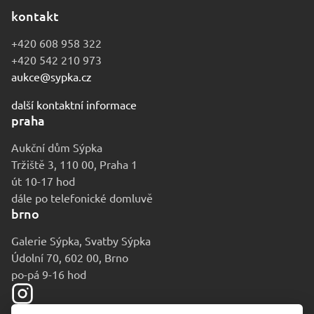
kontakt
+420 608 958 322
+420 542 210 973
aukce@sypka.cz
další kontaktní informace
praha
Aukční dům Sýpka
Tržiště 3, 110 00, Praha 1
út 10-17 hod
dále po telefonické domluvě
brno
Galerie Sýpka, Svatby Sýpka
Údolní 70, 602 00, Brno
po-pá 9-16 hod