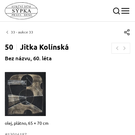
33 - aukce 33
50
Jitka
Kolínská
Bez názvu, 60. léta
Rozměry
Stručný popis předmětu
olej, plátno, 65 × 70 cm
#13016187