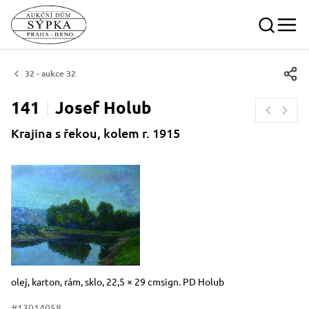
32 - aukce 32
141
Josef
Holub
Krajina s řekou, kolem r. 1915
Rozměry
Stručný popis předmětu
olej, karton, rám, sklo, 22,5 × 29 cmsign. PD Holub
#13014058