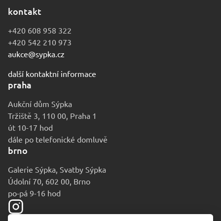
kontakt
+420 608 958 322
+420 542 210 973
aukce@sypka.cz
další kontaktní informace
praha
Aukční dům Sýpka
Tržiště 3, 110 00, Praha 1
út 10-17 hod
dále po telefonické domluvě
brno
Galerie Sýpka, Svatby Sýpka
Údolní 70, 602 00, Brno
po-pá 9-16 hod