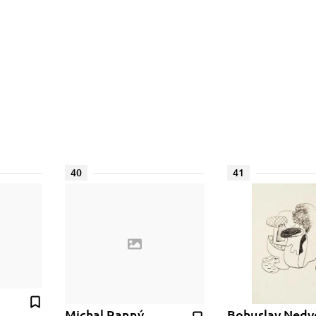
r
40
41
Michal Ranný
Bohuslav Nedv