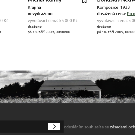
Krajina
Kompozice, 1933
nevydraženo
dosažená cena:
Po p
00 Kč
vyvolávací cena:
55 000 Kč
vyvolávací cena:
5 0
draženo
draženo
0
pá 18. září 2009, 00:00:00
pá 18. září 2009, 00:00
odesláním souhlasíte se
zásadami och