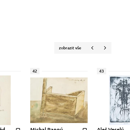
zobrazit vše
42
43
ěd
Michal Ranný
Aleš Veselý