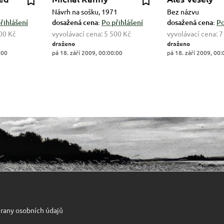
Návrh na sošku, 1971
Bez názvu
řihlášení
dosažená cena:
Po přihlášení
dosažená cena:
Po
00 Kč
vyvolávací cena:
5 500 Kč
vyvolávací cena:
7
draženo
draženo
:00
pá 18. září 2009, 00:00:00
pá 18. září 2009, 00:
rany osobních údajů