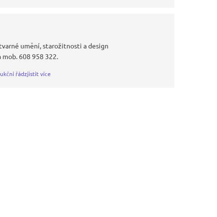
tvarné umění, starožitnosti a design
 mob. 608 958 322.
ukční řád
zjistit více