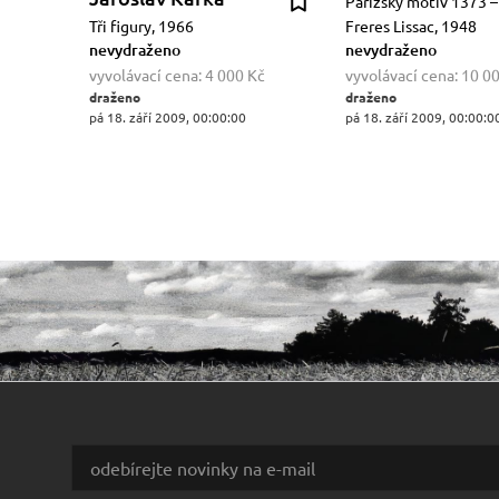
Pařížský motiv 1373 –
Tři figury, 1966
Freres Lissac, 1948
nevydraženo
nevydraženo
vyvolávací cena:
4 000 Kč
vyvolávací cena:
10 0
draženo
draženo
pá 18. září 2009, 00:00:00
pá 18. září 2009, 00:00:0