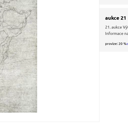
aukce 21
21. aukce Vý
Informace na
provize: 20 %
a