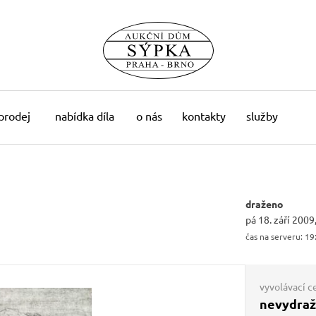
 prodej
nabídka díla
o nás
kontakty
služby
draženo
pá 18. září 2009
čas na serveru:
19
vyvolávací c
nevydra