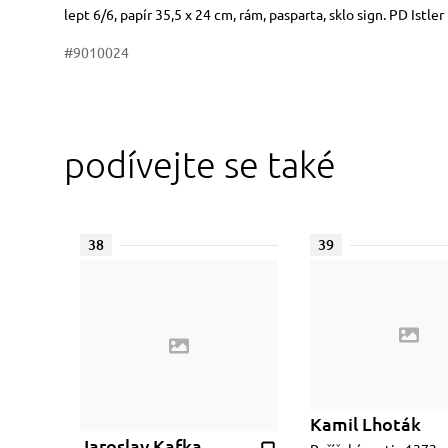
Rozměry
Stručný popis předmětu
lept 6/6, papír 35,5 x 24 cm, rám, pasparta, sklo sign. PD Istle
#9010024
podívejte se také
38
39
Kamil Lhoták
Jaroslav Kafka