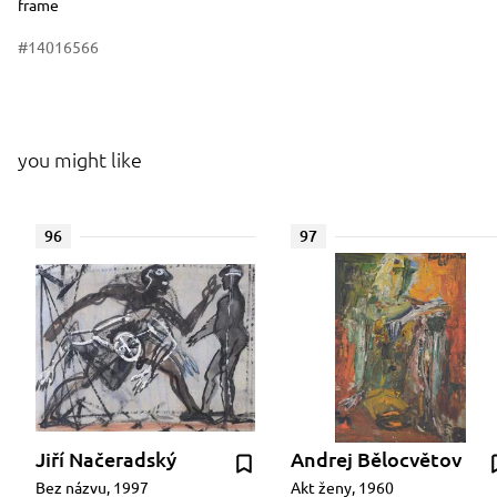
frame
#14016566
you might like
96
97
Jiří Načeradský
Andrej Bělocvětov
Bez názvu, 1997
Akt ženy, 1960