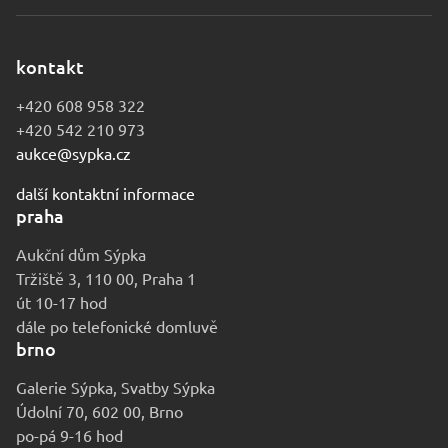
kontakt
+420 608 958 322
+420 542 210 973
aukce@sypka.cz
další kontaktní informace
praha
Aukční dům Sýpka
Tržiště 3, 110 00, Praha 1
út 10-17 hod
dále po telefonické domluvě
brno
Galerie Sýpka, Svatby Sýpka
Údolní 70, 602 00, Brno
po-pá 9-16 hod