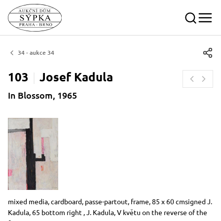
34 - aukce 34
103
Josef
Kadula
In Blossom, 1965
Dimensions
Short item description
mixed media, cardboard, passe-partout, frame, 85 x 60 cmsigned J.
Kadula, 65 bottom right , J. Kadula, V květu on the reverse of the