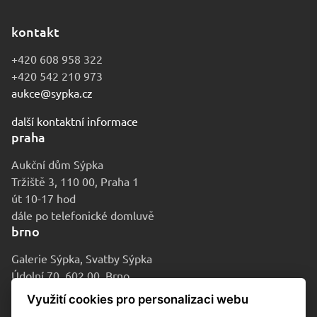
kontakt
+420 608 958 322
+420 542 210 973
aukce@sypka.cz
další kontaktní informace
praha
Aukční dům Sýpka
Tržiště 3, 110 00, Praha 1
út 10-17 hod
dále po telefonické domluvě
brno
Galerie Sýpka, Svatby Sýpka
Údolní 70, 602 00, Brno
po-pá 9-16 hod
Využití cookies pro personalizaci webu