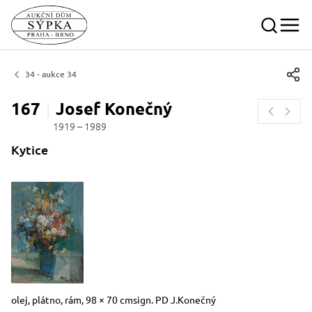
34 - aukce 34
167
Josef
Konečný
1919 – 1989
Kytice
Rozměry
Stručný popis předmětu
olej, plátno, rám, 98 × 70 cmsign. PD J.Konečný