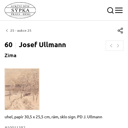
25 - aukce 25
60
Josef
Ullmann
Zima
Rozměry
Stručný popis předmětu
uhel, papír 30,5 x 25,5 cm, rám, sklo sign. PD J. Ullmann
#10011382