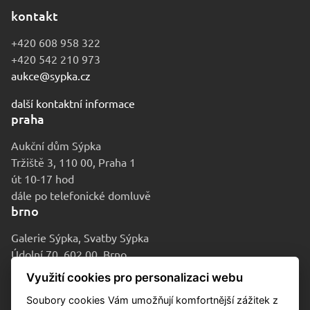
kontakt
+420 608 958 322
+420 542 210 973
aukce@sypka.cz
další kontaktní informace
praha
Aukční dům Sýpka
Tržiště 3, 110 00, Praha 1
út 10-17 hod
dále po telefonické domluvě
brno
Galerie Sýpka, Svatby Sýpka
Údolní 70, 602 00, Brno
po-pá 9-16 hod
Využití cookies pro personalizaci webu
Soubory cookies Vám umožňují komfortnější zážitek z