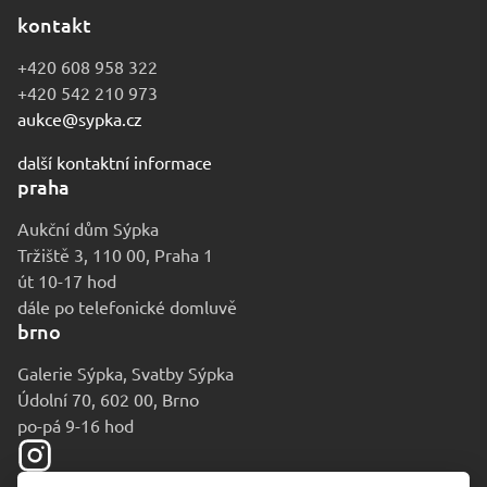
kontakt
+420 608 958 322
+420 542 210 973
aukce@sypka.cz
další kontaktní informace
praha
Aukční dům Sýpka
Tržiště 3, 110 00, Praha 1
út 10-17 hod
dále po telefonické domluvě
brno
Galerie Sýpka, Svatby Sýpka
Údolní 70, 602 00, Brno
po-pá 9-16 hod