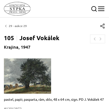
29 - aukce 29
105
Josef
Vokálek
Krajina, 1947
Rozměry
Stručný popis předmětu
pastel, papír, pasparta, rám, sklo, 48 x 64 cm, sign. PD J. Vokálek 47
#12012972