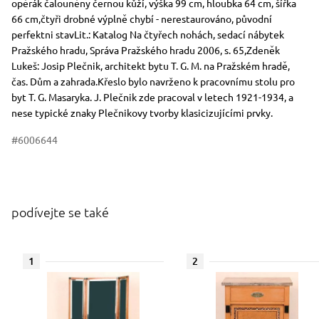
opěrák čalouněny černou kůží, výška 99 cm, hloubka 64 cm, šířka
66 cm,čtyři drobné výplně chybí - nerestaurováno, původní
perfektni stavLit.: Katalog Na čtyřech nohách, sedací nábytek
Pražského hradu, Správa Pražského hradu 2006, s. 65,Zdeněk
Lukeš: Josip Plečnik, architekt bytu T. G. M. na Pražském hradě,
čas. Dům a zahrada.Křeslo bylo navrženo k pracovnímu stolu pro
byt T. G. Masaryka. J. Plečnik zde pracoval v letech 1921-1934, a
nese typické znaky Plečnikovy tvorby klasicizujícími prvky.
#6006644
podívejte se také
1
2