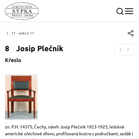
11 - aukce 11
8
Josip
Plečnik
Křeslo
Rozměry
Stručný popis předmětu
zn. P.H. 14375, Čechy, návrh Josip Plečnik 1923-1925, leštěné
americké ořechové dřevo, profilovaná kostra s područkami, sedák i