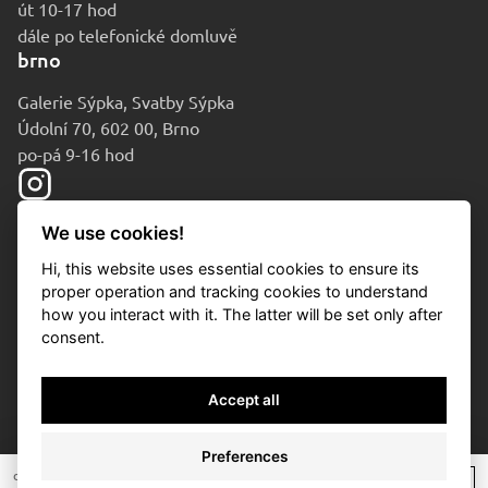
út 10-17 hod
dále po telefonické domluvě
brno
Galerie Sýpka, Svatby Sýpka
Údolní 70, 602 00, Brno
po-pá 9-16 hod
We use cookies!
Hi, this website uses essential cookies to ensure its
proper operation and tracking cookies to understand
how you interact with it. The latter will be set only after
consent.
© 2010-2026 Aukční dům Sýpka
Accept all
Ochrana osobních údajů
Cookies
Preferences
Nastavení cookies
dosažená cena:
/
* si
/