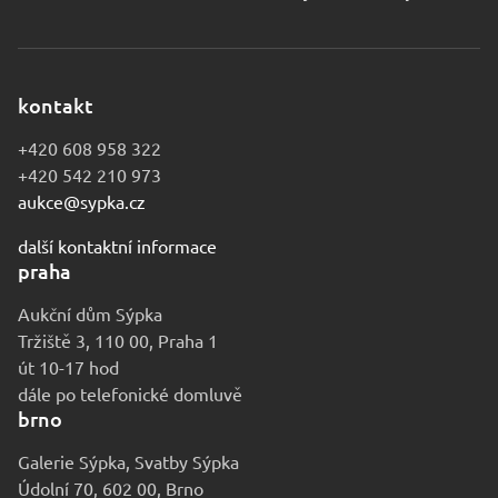
kontakt
+420 608 958 322
+420 542 210 973
aukce@sypka.cz
další kontaktní informace
praha
Aukční dům Sýpka
Tržiště 3, 110 00, Praha 1
út 10-17 hod
dále po telefonické domluvě
brno
Galerie Sýpka, Svatby Sýpka
Údolní 70, 602 00, Brno