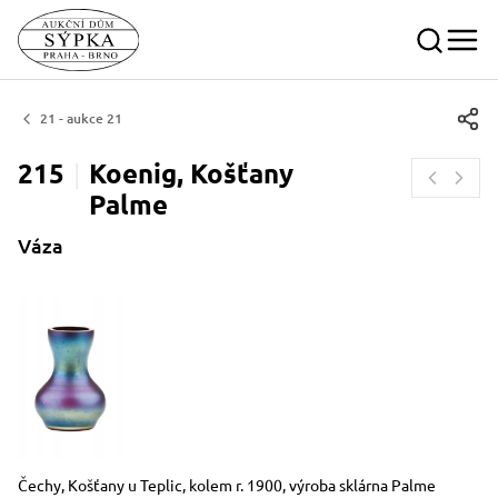
21 - aukce 21
215
Koenig, Košťany
Palme
Váza
Rozměry
Stručný popis předmětu
Čechy, Košťany u Teplic, kolem r. 1900, výroba sklárna Palme