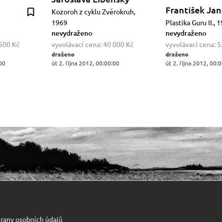
František Ja
Kozoroh z cyklu Zvěrokruh,
1969
Plastika Guru II., 
nevydraženo
nevydraženo
500 Kč
vyvolávací cena:
40 000 Kč
vyvolávací cena:
5
draženo
draženo
:00
út 2. října 2012, 00:00:00
út 2. října 2012, 00:
rany osobních údajů