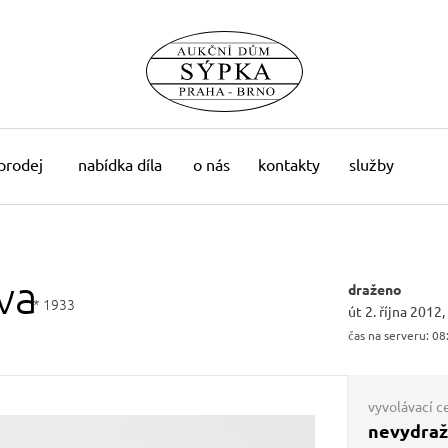
 prodej
nabídka díla
o nás
kontakty
služby
va
draženo
* 1933
út 2. října 2012
čas na serveru:
08
vyvolávací c
nevydra