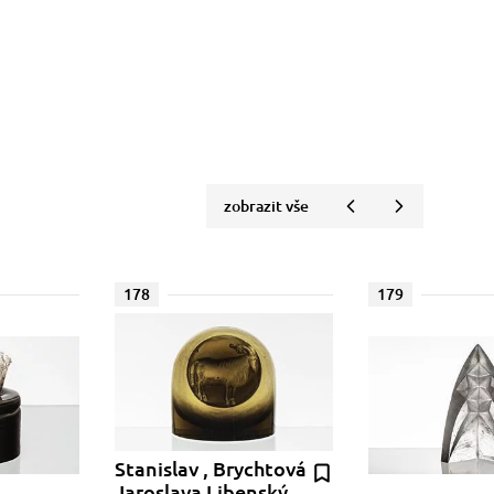
zobrazit vše
178
179
Stanislav , Brychtová
Jaroslava Libenský