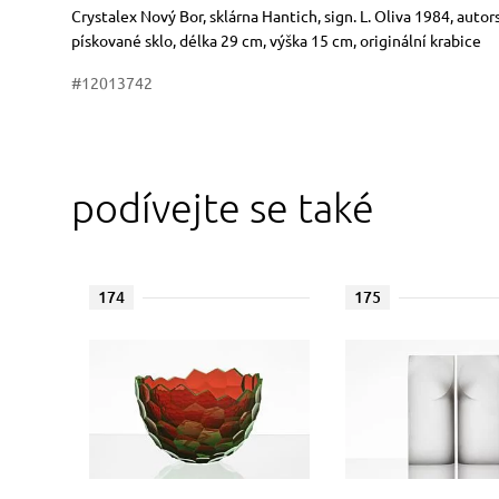
Rozměry
Stručný popis předmětu
Crystalex Nový Bor, sklárna Hantich, sign. L. Oliva 1984, auto
pískované sklo, délka 29 cm, výška 15 cm, originální krabice
#12013742
podívejte se také
174
175