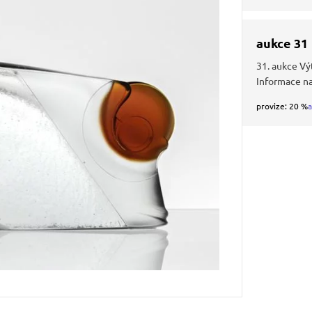
aukce 31
31. aukce Vý
Informace n
provize: 20 %
a