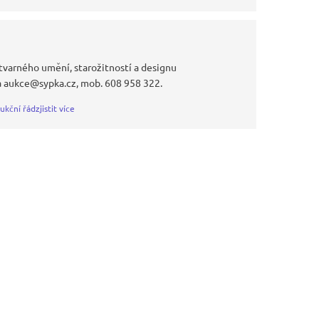
tvarného umění, starožitností a designu
a aukce@sypka.cz, mob. 608 958 322.
ukční řád
zjistit více