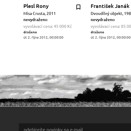
Plesl Rony
František Janák
Mísa Crusta, 2011
Dvoudílný objekt, 19
nevydraženo
nevydraženo
vyvolávací cena:
45 000 Kč
vyvolávací cena:
85 0
draženo
draženo
út 2. října 2012, 00:00:00
út 2. října 2012, 00:00:00