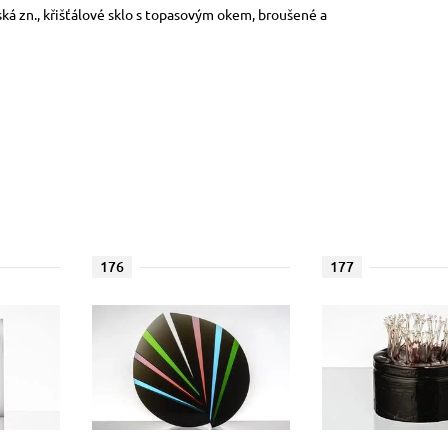
rská zn., křišťálové sklo s topasovým okem, broušené a
176
177