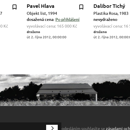
Pavel Hlava
Dalibor Tichý
87
Objekt list, 1994
Plastika Rosa, 1983
dosažená cena:
Po přihlášení
nevydraženo
00 Kč
vyvolávací cena:
165 000 Kč
vyvolávací cena:
16 
draženo
draženo
út 2. října 2012, 00:00:00
út 2. října 2012, 00:00
odesláním souhlasíte se
zásadami och