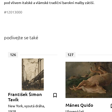
pod vlivem italské a vlámské tradiční barokní malby zátiší.
#12013000
podívejte se také
126
127
František Šimon
Tavík
Mánes Quido
New York, vysutá dráha,
1928
Ulovená laň