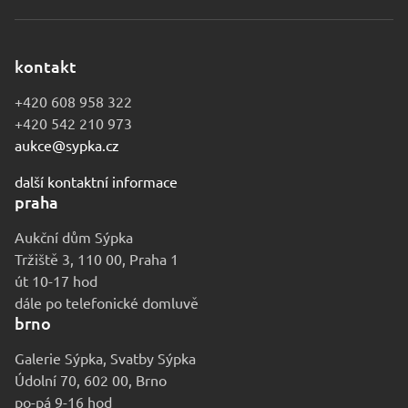
kontakt
+420 608 958 322
+420 542 210 973
aukce@sypka.cz
další kontaktní informace
praha
Aukční dům Sýpka
Tržiště 3, 110 00, Praha 1
út 10-17 hod
dále po telefonické domluvě
brno
Galerie Sýpka, Svatby Sýpka
Údolní 70, 602 00, Brno
po-pá 9-16 hod