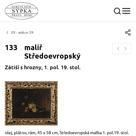
29 - aukce 29
133
malíř
Středoevropský
Zátiší s hrozny, 1. pol. 19. stol.
Rozměry
Stručný popis předmětu
olej, plátno, rám, 45 x 58 cm, Středoevropská malba 1. pol.19. stol.