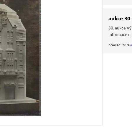
aukce 30
30. aukce Vý
Informace n
provize: 20 %
a