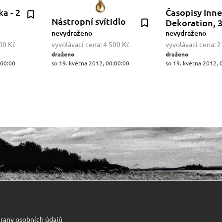
a - 2
Časopisy Inn
Nástropní svítidlo
Dekoration, 3
nevydraženo
nevydraženo
00 Kč
vyvolávací cena:
4 500 Kč
vyvolávací cena:
2
draženo
draženo
:00:00
so 19. května 2012, 00:00:00
so 19. května 2012, 
rany osobních údajů