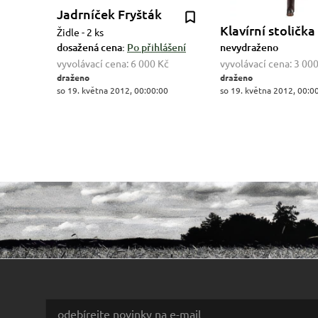
Jadrníček Fryšták
Klavírní stolička
Židle - 2 ks
dosažená cena:
Po přihlášení
nevydraženo
vyvolávací cena:
6 000 Kč
vyvolávací cena:
3 000
draženo
draženo
so 19. května 2012, 00:00:00
so 19. května 2012, 00:0