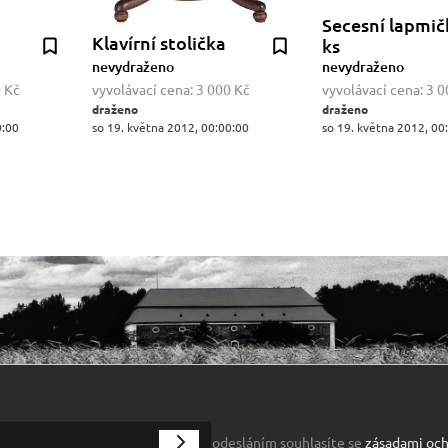
Secesní lapmičk
Klavírní stolička
ks
nevydraženo
nevydraženo
 Kč
vyvolávací cena:
3 000 Kč
vyvolávací cena:
3 0
draženo
draženo
0:00
so 19. května 2012, 00:00:00
so 19. května 2012, 00
odesláním souhlasíte se
zásadami och