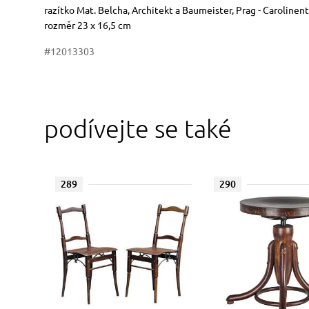
Rozměry
Stručný popis předmětu
razítko Mat. Belcha, Architekt a Baumeister, Prag - Carolinen
rozměr 23 x 16,5 cm
#12013303
podívejte se také
289
290