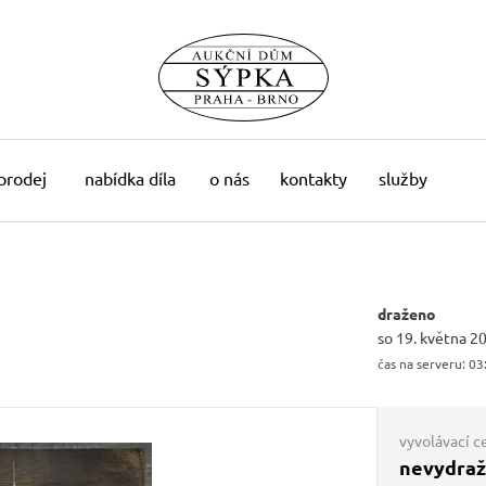
 prodej
nabídka díla
o nás
kontakty
služby
draženo
so 19. května 2
čas na serveru:
03
vyvolávací c
nevydra