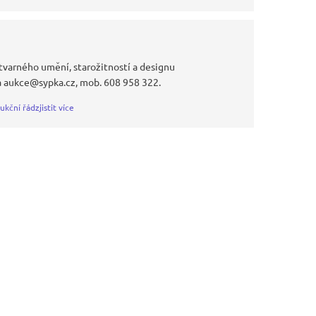
tvarného umění, starožitností a designu
a aukce@sypka.cz, mob. 608 958 322.
ukční řád
zjistit více