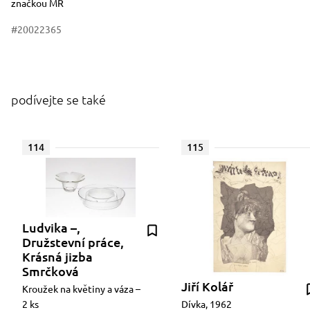
značkou MR
#20022365
podívejte se také
114
115
Ludvika –,
Družstevní práce,
Krásná jizba
Smrčková
Jiří Kolář
Kroužek na květiny a váza –
2 ks
Dívka, 1962