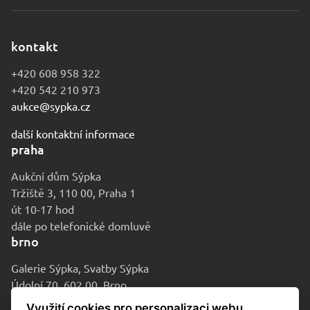
kontakt
+420 608 958 322
+420 542 210 973
aukce@sypka.cz
další kontaktní informace
praha
Aukční dům Sýpka
Tržiště 3, 110 00, Praha 1
út 10-17 hod
dále po telefonické domluvě
brno
Galerie Sýpka, Svatby Sýpka
Údolní 70, 602 00, Brno
po-pá 9-16 hod
Využití cookies pro personalizaci webu