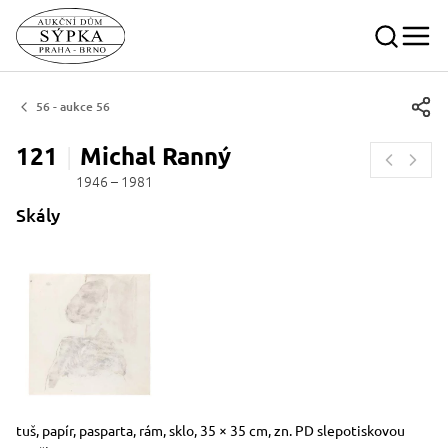
56 - aukce 56
121
Michal
Ranný
1946 – 1981
Skály
Rozměry
Stručný popis předmětu
tuš, papír, pasparta, rám, sklo, 35 × 35 cm, zn. PD slepotiskovou