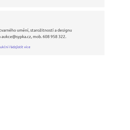
tvarného umění, starožitností a designu
a aukce@sypka.cz, mob. 608 958 322.
ukční řád
zjistit více