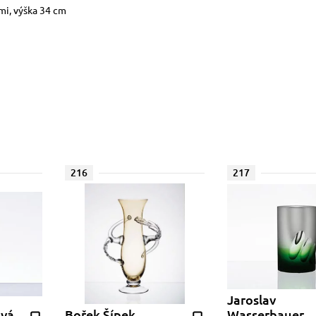
mi, výška 34 cm
216
217
Jaroslav
ová
Bořek Šípek
Wasserbauer