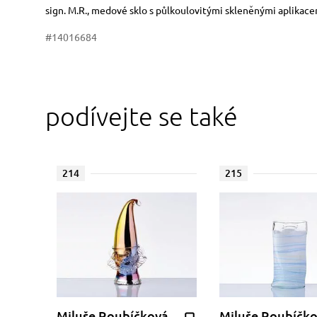
Rozměry
Stručný popis předmětu
sign. M.R., medové sklo s půlkoulovitými skleněnými aplikace
#14016684
podívejte se také
214
215
Miluše Roubíčková
Miluše Roubíčk