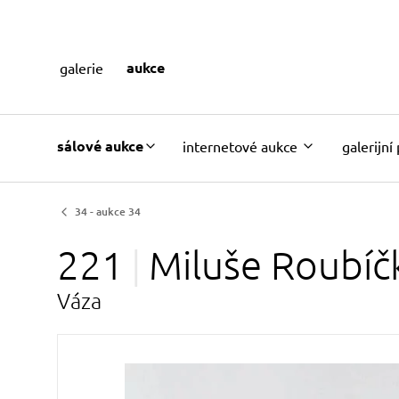
aukce
galerie
sálové aukce
internetové aukce
galerijní
34 - aukce 34
221
Miluše
Roubíč
Váza