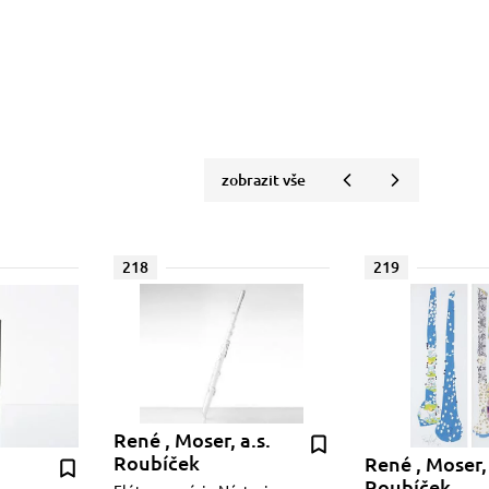
zobrazit vše
218
219
René , Moser, a.s.
Roubíček
René , Moser, 
Roubíček