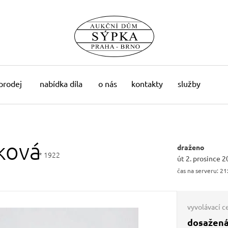
 prodej
nabídka díla
o nás
kontakty
služby
ková
draženo
* 1922
út 2. prosince 2
čas na serveru:
21
vyvolávací c
dosažená