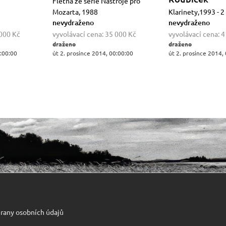
Flétna ze série Nástroje pro
Mozarta, 1988
Klarinety,1993 - 2
nevydraženo
nevydraženo
000 Kč
vyvolávací cena:
35 000 Kč
vyvolávací cena:
4
draženo
draženo
0:00:00
út 2. prosince 2014, 00:00:00
út 2. prosince 2014,
rany osobních údajů