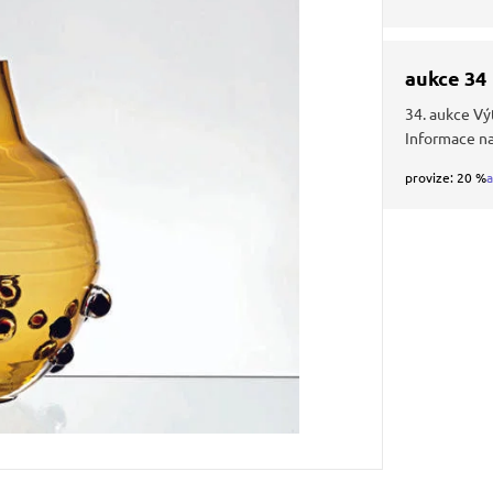
aukce 34
34. aukce Vý
Informace n
provize: 20 %
a