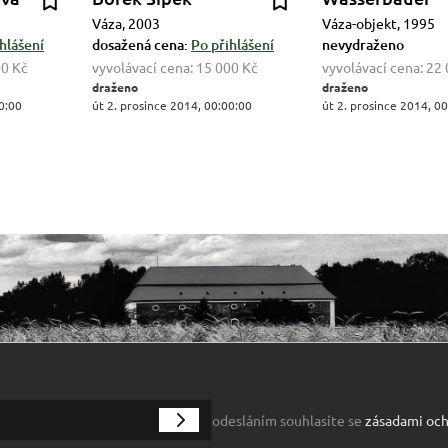
Váza, 2003
Váza-objekt, 1995
hlášení
dosažená cena:
Po přihlášení
nevydraženo
00 Kč
vyvolávací cena:
15 000 Kč
vyvolávací cena:
22 
draženo
draženo
0:00
út 2. prosince 2014, 00:00:00
út 2. prosince 2014, 0
odesláním souhlasíte se
zásadami och