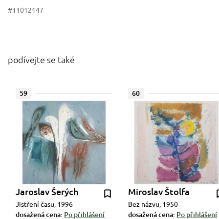
#11012147
podívejte se také
59
60
Jaroslav Šerých
Miroslav Štolfa
Jistření času, 1996
Bez názvu, 1950
dosažená cena:
Po přihlášení
dosažená cena:
Po přihlášení