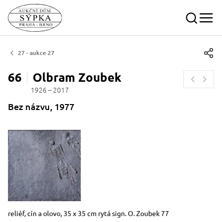
27 - aukce 27
66
Olbram
Zoubek
1926 – 2017
Bez názvu, 1977
Rozměry
Stručný popis předmětu
reliéf, cín a olovo, 35 x 35 cm rytá sign. O. Zoubek 77