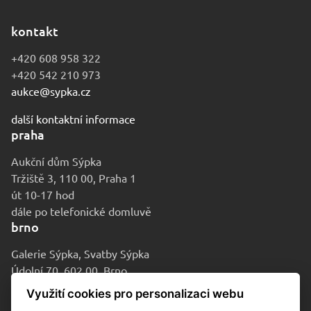
kontakt
+420 608 958 322
+420 542 210 973
aukce@sypka.cz
další kontaktní informace
praha
Aukční dům Sýpka
Tržiště 3, 110 00, Praha 1
út 10-17 hod
dále po telefonické domluvě
brno
Galerie Sýpka, Svatby Sýpka
Údolní 70, 602 00, Brno
po-pá 9-16 hod
Využití cookies pro personalizaci webu