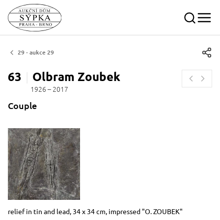
29 - aukce 29
63
Olbram
Zoubek
1926 – 2017
Couple
Dimensions
Short item description
relief in tin and lead, 34 x 34 cm, impressed "O. ZOUBEK"