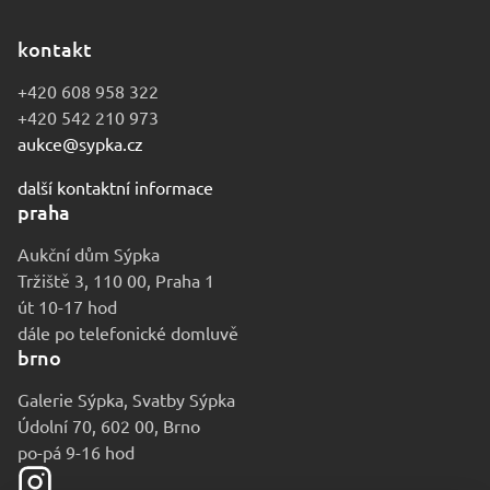
kontakt
+420 608 958 322
+420 542 210 973
aukce@sypka.cz
další kontaktní informace
praha
Aukční dům Sýpka
Tržiště 3, 110 00, Praha 1
út 10-17 hod
dále po telefonické domluvě
brno
Galerie Sýpka, Svatby Sýpka
Údolní 70, 602 00, Brno
po-pá 9-16 hod