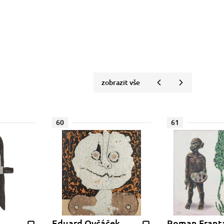
zobrazit vše
60
61
Eduard Ovčáček
Roman Frant