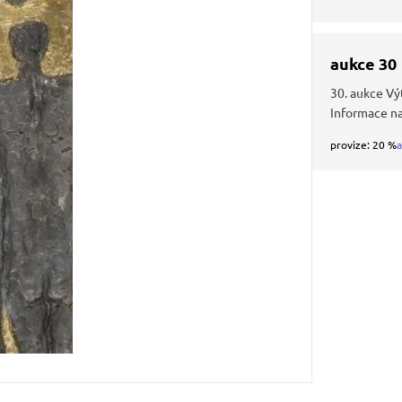
aukce 30
30. aukce Vý
Informace n
provize: 20 %
a