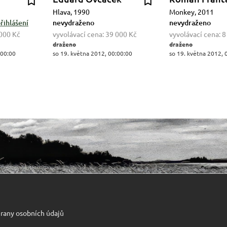
Hlava, 1990
Monkey, 2011
řihlášení
nevydraženo
nevydraženo
000 Kč
vyvolávací cena:
39 000 Kč
vyvolávací cena:
8
draženo
draženo
:00:00
so 19. května 2012, 00:00:00
so 19. května 2012, 
rany osobních údajů