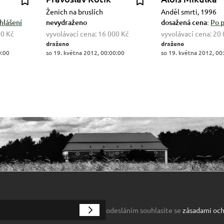
Ženich na bruslích
Anděl smrti, 1996
hlášení
nevydraženo
dosažená cena:
Po p
00 Kč
vyvolávací cena:
16 000 Kč
vyvolávací cena:
20 
draženo
draženo
0:00
so 19. května 2012, 00:00:00
so 19. května 2012, 00
odesláním souhlasíte se
zásadami och