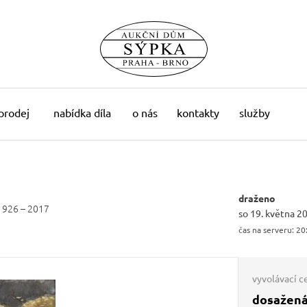
 prodej
nabídka díla
o nás
kontakty
služby
draženo
1926 – 2017
so 19. května 2
čas na serveru:
20
vyvolávací c
dosažená