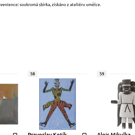
rovenience: soukromá sbírka, získáno z ateliéru umělce.
58
59
Pravoslav Kotík
Alois Mikulka