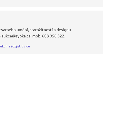
tvarného umění, starožitností a designu
a aukce@sypka.cz, mob. 608 958 322.
ukční řád
zjistit více