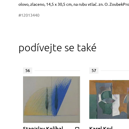
Rozměry
Stručný popis předmětu
olovo, zlaceno, 14,5 x 30,5 cm, na rubu vtlač. zn. O. ZoubekP
#12013440
podívejte se také
56
57
Stanislav Kolíbal
Karel Kryl