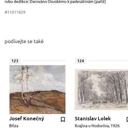
rubu dedikce: Darováno Osuskému k padesátinám (paříž)
#11011829
podívejte se také
123
124
Josef Konečný
Stanislav Lolek
Bříza
Krajina u Hodonína, 1926