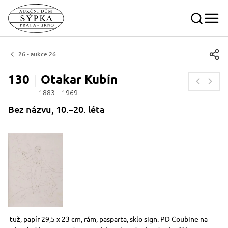
26 - aukce 26
130
Otakar
Kubín
1883 – 1969
Bez názvu, 10.–20. léta
Rozměry
Stručný popis předmětu
tuž, papír 29,5 x 23 cm, rám, pasparta, sklo sign. PD Coubine na