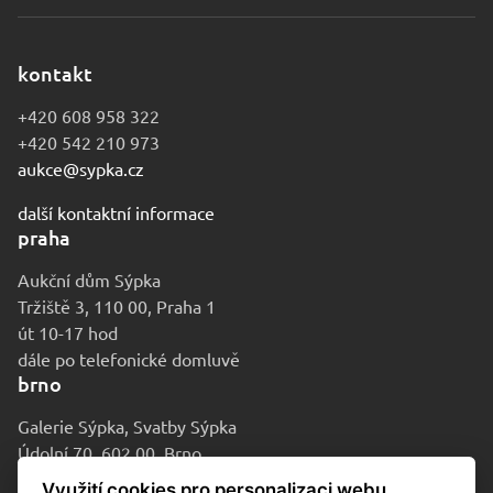
kontakt
+420 608 958 322
+420 542 210 973
aukce@sypka.cz
další kontaktní informace
praha
Aukční dům Sýpka
Tržiště 3, 110 00, Praha 1
út 10-17 hod
dále po telefonické domluvě
brno
Galerie Sýpka, Svatby Sýpka
Údolní 70, 602 00, Brno
po-pá 9-16 hod
Využití cookies pro personalizaci webu