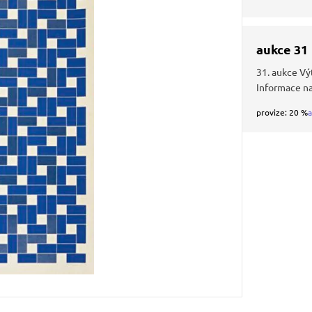
aukce 31
31. aukce Vý
Informace n
provize: 20 %
a