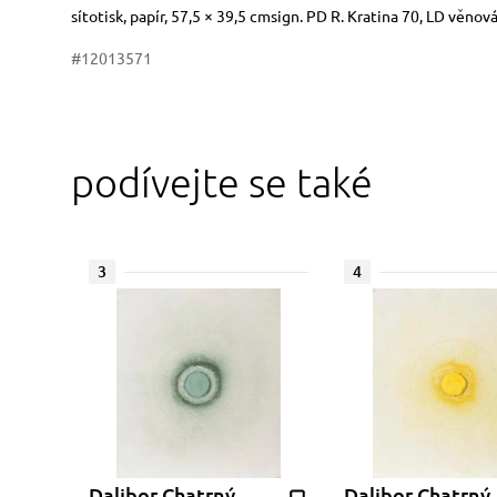
Rozměry
Stručný popis předmětu
sítotisk, papír, 57,5 × 39,5 cmsign. PD R. Kratina 70, LD věno
#12013571
podívejte se také
3
4
Dalibor Chatrný
Dalibor Chatrný