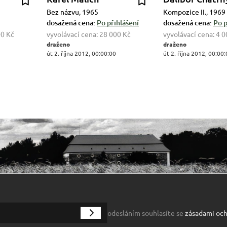
Bez názvu, 1965
Kompozice II., 1969
dosažená cena:
Po přihlášení
dosažená cena:
Po p
00 Kč
vyvolávací cena:
28 000 Kč
vyvolávací cena:
4 0
draženo
draženo
út 2. října 2012, 00:00:00
út 2. října 2012, 00:00
odesláním souhlasíte se
zásadami och