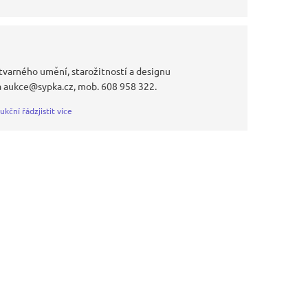
tvarného umění, starožitností a designu
a aukce@sypka.cz, mob. 608 958 322.
ukční řád
zjistit více