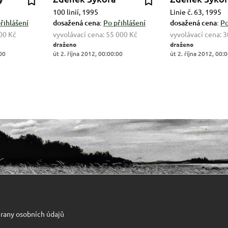
100 linií, 1995
Linie č. 63, 1995
řihlášení
dosažená cena:
Po přihlášení
dosažená cena:
Po
00 Kč
vyvolávací cena:
55 000 Kč
vyvolávací cena:
3
draženo
draženo
:00
út 2. října 2012, 00:00:00
út 2. října 2012, 00:
rany osobních údajů