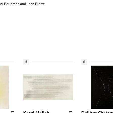
vání Pour mon ami Jean Pierre
5
6
Karel Malich
Dalibor Chatrn