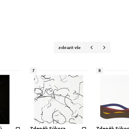
zobrazit vše
7
8
ý
Zdeněk Sýkora
Zdeněk Sýko