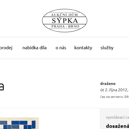
 prodej
nabídka díla
o nás
kontakty
služby
a
draženo
út 2. října 2012
čas na serveru:
09
vyvolávací c
dosažená