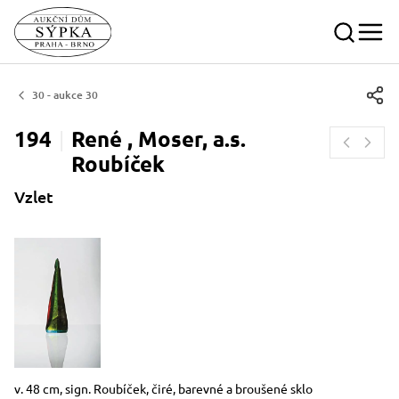
30 - aukce 30
194
René , Moser, a.s.
Roubíček
Vzlet
Rozměry
Stručný popis předmětu
v. 48 cm, sign. Roubíček, čiré, barevné a broušené sklo