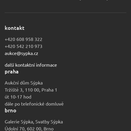
kontakt
+420 608 958 322
+420 542 210 973
aukce@sypka.cz
další kontaktní informace
praha
Aukční dům Sýpka
Tržiště 3, 110 00, Praha 1
út 10-17 hod
dále po telefonické domluvě
brno
Galerie Sýpka, Svatby Sýpka
Údolní 70, 602 00, Brno