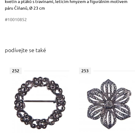
květin a ptáků s travinami, letícím hmyzem a figurálním motivem
páru Číňanů, Ø 23 cm
#10010852
podívejte se také
252
253