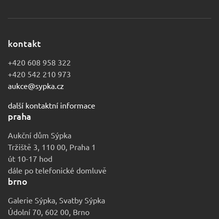
kontakt
+420 608 958 322
+420 542 210 973
aukce@sypka.cz
další kontaktní informace
praha
Aukční dům Sýpka
Tržiště 3, 110 00, Praha 1
út 10-17 hod
dále po telefonické domluvě
brno
Galerie Sýpka, Svatby Sýpka
Údolní 70, 602 00, Brno