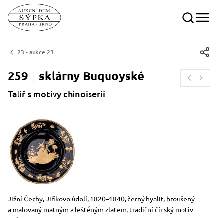
23 - aukce 23
259
sklárny
Buquoyské
Talíř s motivy chinoiserií
Rozměry
Stručný popis předmětu
Jižní Čechy, Jiříkovo údolí, 1820–1840, černý hyalit, broušený
a malovaný matným a leštěným zlatem, tradiční čínský motiv