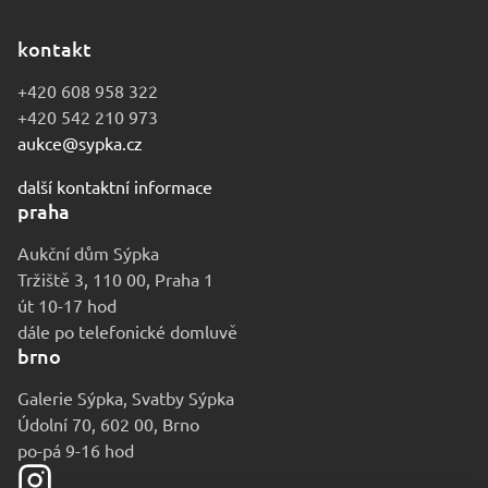
kontakt
+420 608 958 322
+420 542 210 973
aukce@sypka.cz
další kontaktní informace
praha
Aukční dům Sýpka
Tržiště 3, 110 00, Praha 1
út 10-17 hod
dále po telefonické domluvě
brno
Galerie Sýpka, Svatby Sýpka
Údolní 70, 602 00, Brno
po-pá 9-16 hod