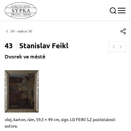
30 - aukce 30
43
Stanislav
Feikl
Dvorek ve městě
Rozměry
Stručný popis předmětu
olej, karton, rám, 59,5 × 49 cm, sign. LD FEIKl S.Z pozůstalosti
autora.