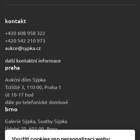
kontakt
+420 608 958 322
+420 542 210 973
aukce@sypka.cz
další kontaktní informace
praha
Aukční dům Sýpka
Tržiště 3, 110 00, Praha 1
út 10-17 hod
dále po telefonické domluvě
brno
Galerie Sýpka, Svatby Sýpka
Údolní 70, 602 00, Brno
po-pá 9-16 hod
Využití cookies pro personalizaci webu