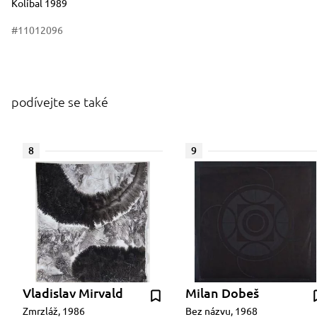
Kolíbal 1989
#11012096
podívejte se také
8
9
Vladislav Mirvald
Milan Dobeš
Zmrzláž, 1986
Bez názvu, 1968