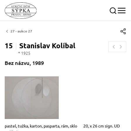
27 - aukce 27
15
Stanislav
Kolíbal
* 1925
Bez názvu, 1989
Rozměry
Stručný popis předmětu
pastel, tužka, karton, pasparta, rám, sklo 20, x 26 cm sign. UD