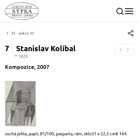
35 - aukce 35
7
Stanislav
Kolíbal
* 1925
Kompozice, 2007
Rozměry
Stručný popis předmětu
suchá jehla, papír, 81/100, pasparta, rám, sklo31 x 22,5 cm€ 164