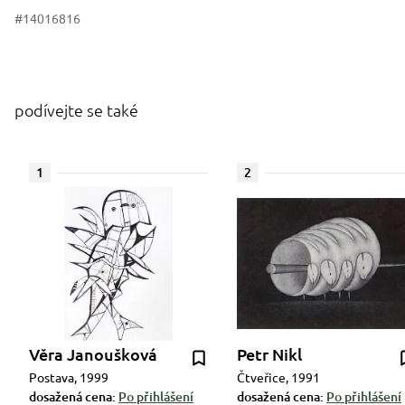
#14016816
podívejte se také
1
2
Věra Janoušková
Petr Nikl
Postava, 1999
Čtveřice, 1991
dosažená cena:
Po přihlášení
dosažená cena:
Po přihlášení