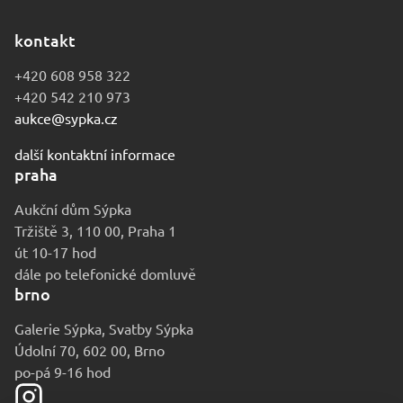
kontakt
+420 608 958 322
+420 542 210 973
aukce@sypka.cz
další kontaktní informace
praha
Aukční dům Sýpka
Tržiště 3, 110 00, Praha 1
út 10-17 hod
dále po telefonické domluvě
brno
Galerie Sýpka, Svatby Sýpka
Údolní 70, 602 00, Brno
po-pá 9-16 hod