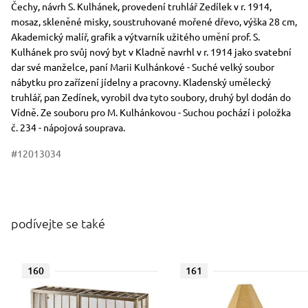
Rozměry
Stručný popis předmětu
Čechy, návrh S. Kulhánek, provedení truhlář Zedílek v r. 1914,
mosaz, skleněné misky, soustruhované mořené dřevo, výška 28 cm,
Akademický malíř, grafik a výtvarník užitého umění prof. S.
Kulhánek pro svůj nový byt v Kladně navrhl v r. 1914 jako svatební
dar své manželce, paní Marii Kulhánkové - Suché velký soubor
nábytku pro zařízení jídelny a pracovny. Kladenský umělecký
truhlář, pan Zedínek, vyrobil dva tyto soubory, druhý byl dodán do
Vídně. Ze souboru pro M. Kulhánkovou - Suchou pochází i položka
č. 234 - nápojová souprava.
#12013034
podívejte se také
160
161